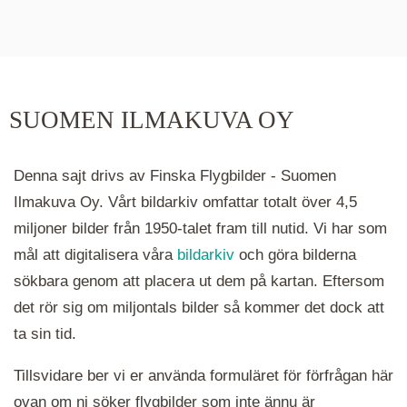
De runda färgade klustren du ser på kartan visar
hur många serier det finns i området. Klickar du
på ett kluster kommer du närmare för varje
klick. Du kan också zooma in och ut genom att
SUOMEN ILMAKUVA OY
hålla ned ctrl-tangenten och scrolla.
Denna sajt drivs av Finska Flygbilder - Suomen
Ilmakuva Oy. Vårt bildarkiv omfattar totalt över 4,5
miljoner bilder från 1950-talet fram till nutid. Vi har som
mål att digitalisera våra
bildarkiv
och göra bilderna
sökbara genom att placera ut dem på kartan. Eftersom
det rör sig om miljontals bilder så kommer det dock att
ta sin tid.
Tillsvidare ber vi er använda formuläret för förfrågan här
ovan om ni söker flygbilder som inte ännu är