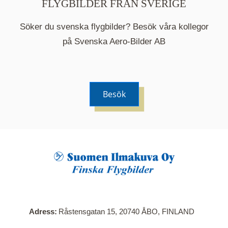
FLYGBILDER FRÅN SVERIGE
Söker du svenska flygbilder? Besök våra kollegor
på Svenska Aero-Bilder AB
Besök
När du klickar på en serie så öppnas en ny flik.
Här visas en karta över bilder med kända
adresser i serien. Nedanför kartan hittar du alla
bilder som ingår i serien.
Adress
Råstensgatan 15, 20740 ÅBO, FINLAND