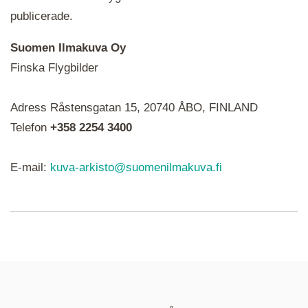
publicerade.
Suomen Ilmakuva Oy
Finska Flygbilder
När du ser röda, gröna, blåa, gula eller lila mapp-
Adress Råstensgatan 15, 20740 ÅBO, FINLAND
ikoner är det en serie i varje. Utplacerade bilder
syns som nålar istället.
Telefon
+358 2254 3400
E-mail:
kuva-arkisto@suomenilmakuva.fi