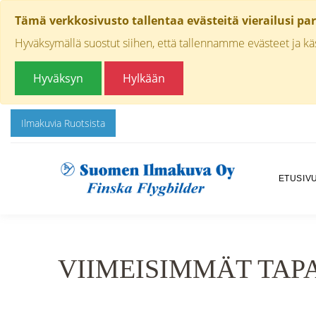
Tämä verkkosivusto tallentaa evästeitä vierailusi pa
Hyväksymällä suostut siihen, että tallennamme evästeet ja k
Hyväksyn
Hylkään
Ilmakuvia Ruotsista
ETUSIV
VIIMEISIMMÄT TA