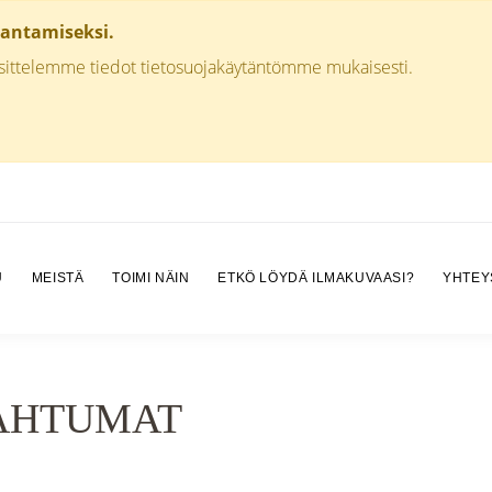
rantamiseksi.
äsittelemme tiedot tietosuojakäytäntömme mukaisesti.
U
MEISTÄ
TOIMI NÄIN
ETKÖ LÖYDÄ ILMAKUVAASI?
YHTEY
PAHTUMAT