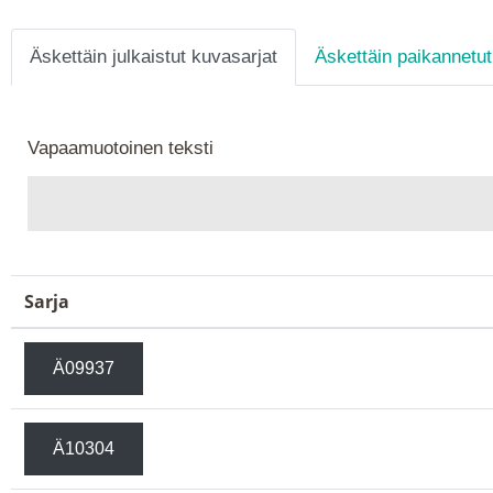
Äskettäin julkaistut kuvasarjat
Äskettäin paikannetut
Vapaamuotoinen teksti
Sarja
Ä09937
Ä10304