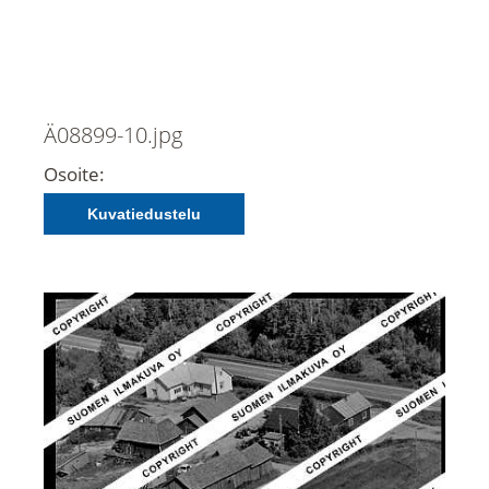
Ä08899-10.jpg
Osoite:
Kuvatiedustelu