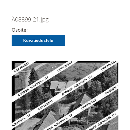
Ä08899-21.jpg
Osoite:
Kuvatiedustelu