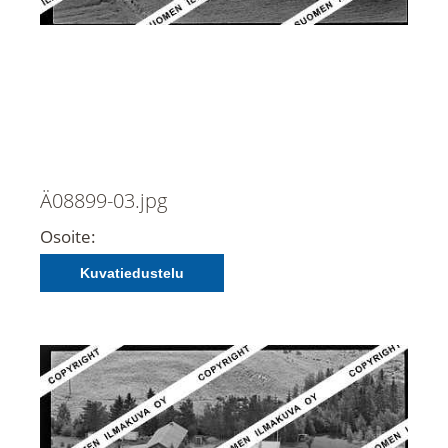
Ä08899-03.jpg
Osoite:
Kuvatiedustelu