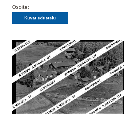
Osoite:
Kuvatiedustelu