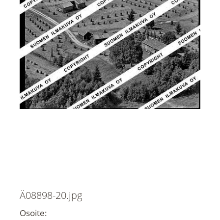
Ä08898-20.jpg
Osoite: