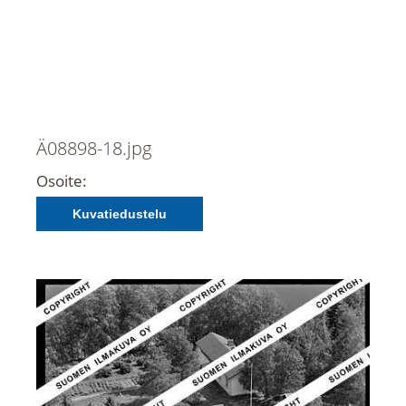
Ä08898-18.jpg
Osoite:
Kuvatiedustelu