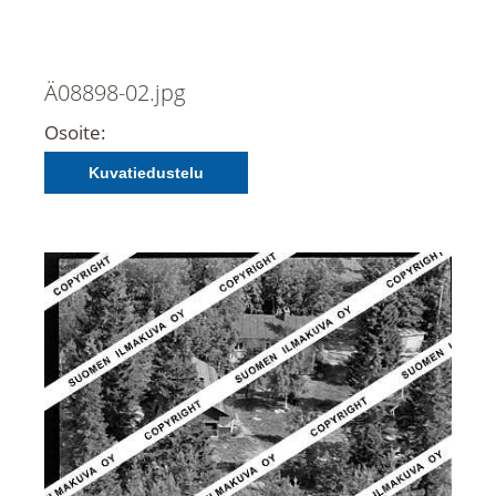
Ä08898-02.jpg
Osoite:
Kuvatiedustelu