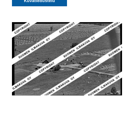
Kuvatiedustelu