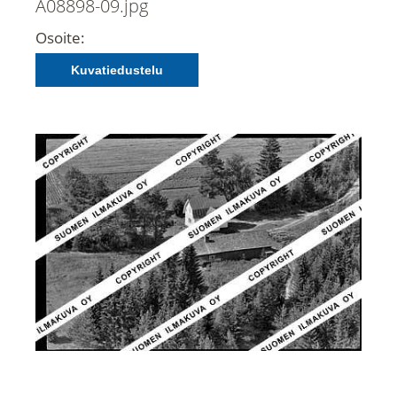
Ä08898-09.jpg
Osoite:
Kuvatiedustelu