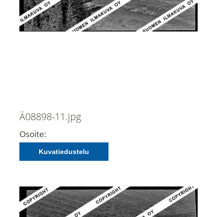
Ä08898-11.jpg
Osoite:
Kuvatiedustelu