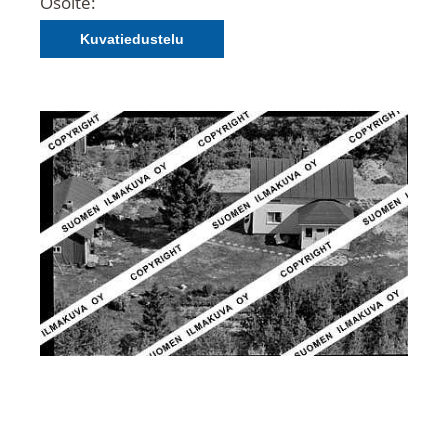
Osoite:
Kuvatiedustelu