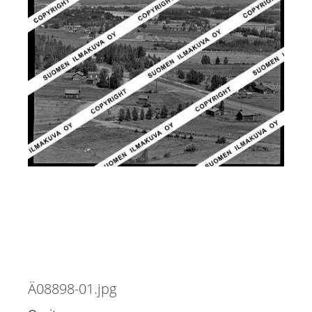
Ä08898-01.jpg