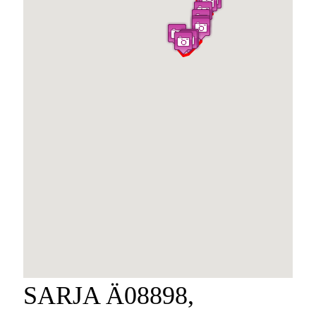
SARJA Ä08898,