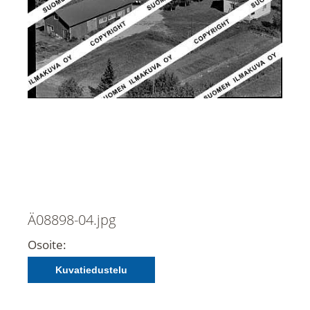
Ä08898-04.jpg
Osoite:
Kuvatiedustelu