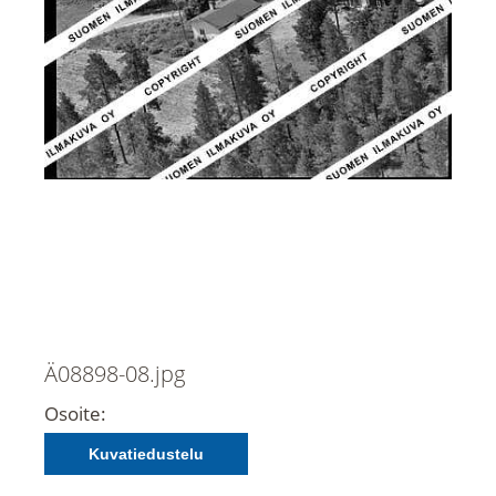
Ä08898-08.jpg
Osoite:
Kuvatiedustelu