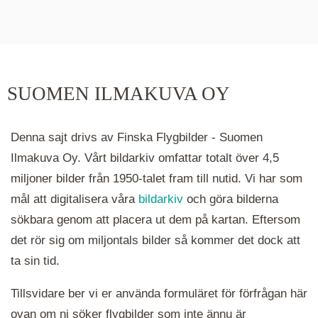
De runda färgade klustren du ser på kartan visar
hur många serier det finns i området. Klickar du
på ett kluster kommer du närmare för varje
klick. Du kan också zooma in och ut genom att
SUOMEN ILMAKUVA OY
hålla ned ctrl-tangenten och scrolla.
Denna sajt drivs av Finska Flygbilder - Suomen
Ilmakuva Oy. Vårt bildarkiv omfattar totalt över 4,5
miljoner bilder från 1950-talet fram till nutid. Vi har som
mål att digitalisera våra
bildarkiv
och göra bilderna
sökbara genom att placera ut dem på kartan. Eftersom
det rör sig om miljontals bilder så kommer det dock att
ta sin tid.
Tillsvidare ber vi er använda formuläret för förfrågan här
ovan om ni söker flygbilder som inte ännu är