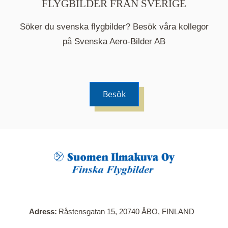
FLYGBILDER FRÅN SVERIGE
Söker du svenska flygbilder? Besök våra kollegor
på Svenska Aero-Bilder AB
Besök
När du klickar på en serie så öppnas en ny flik.
Här visas en karta över bilder med kända
adresser i serien. Nedanför kartan hittar du alla
bilder som ingår i serien.
Adress
Råstensgatan 15, 20740 ÅBO, FINLAND