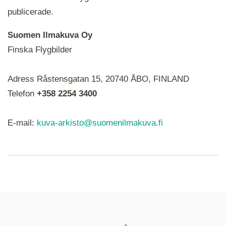
publicerade.
Suomen Ilmakuva Oy
Finska Flygbilder
När du ser röda, gröna, blåa, gula eller lila mapp-
Adress Råstensgatan 15, 20740 ÅBO, FINLAND
ikoner är det en serie i varje. Utplacerade bilder
syns som nålar istället.
Telefon
+358 2254 3400
E-mail:
kuva-arkisto@suomenilmakuva.fi