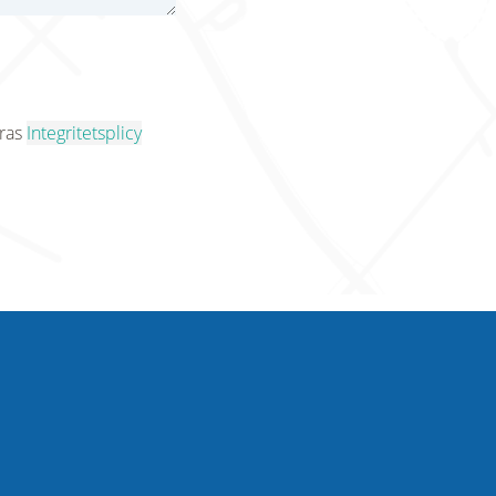
eras
Integritetsplicy