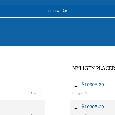
KLICKA HÄR
NYLIGEN PLACE
Ä10305-30
Från: 2
6 maj 2026
Ä10305-29