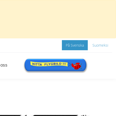
På Svenska
Suomeksi
 OSS