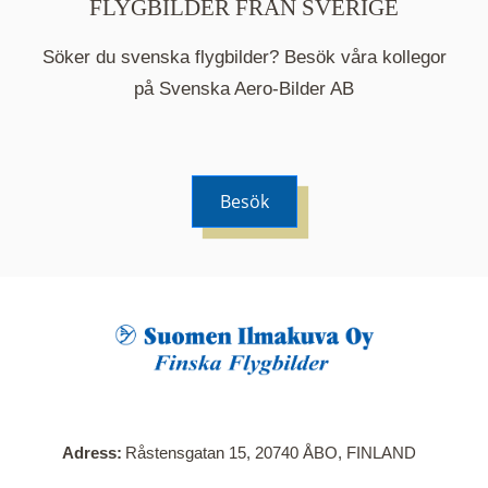
FLYGBILDER FRÅN SVERIGE
Söker du svenska flygbilder? Besök våra kollegor
på Svenska Aero-Bilder AB
Besök
När du klickar på en serie så öppnas en ny flik.
Här visas en karta över bilder med kända
adresser i serien. Nedanför kartan hittar du alla
bilder som ingår i serien.
Adress
Råstensgatan 15, 20740 ÅBO, FINLAND