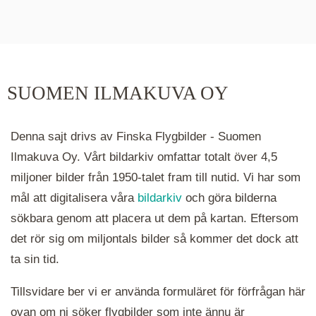
De runda färgade klustren du ser på kartan visar
hur många serier det finns i området. Klickar du
på ett kluster kommer du närmare för varje
klick. Du kan också zooma in och ut genom att
SUOMEN ILMAKUVA OY
hålla ned ctrl-tangenten och scrolla.
Denna sajt drivs av Finska Flygbilder - Suomen
Ilmakuva Oy. Vårt bildarkiv omfattar totalt över 4,5
miljoner bilder från 1950-talet fram till nutid. Vi har som
mål att digitalisera våra
bildarkiv
och göra bilderna
sökbara genom att placera ut dem på kartan. Eftersom
det rör sig om miljontals bilder så kommer det dock att
ta sin tid.
Tillsvidare ber vi er använda formuläret för förfrågan här
ovan om ni söker flygbilder som inte ännu är