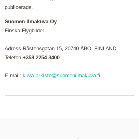
publicerade.
Suomen Ilmakuva Oy
Finska Flygbilder
När du ser röda, gröna, blåa, gula eller lila mapp-
Adress Råstensgatan 15, 20740 ÅBO, FINLAND
ikoner är det en serie i varje. Utplacerade bilder
syns som nålar istället.
Telefon
+358 2254 3400
E-mail:
kuva-arkisto@suomenilmakuva.fi