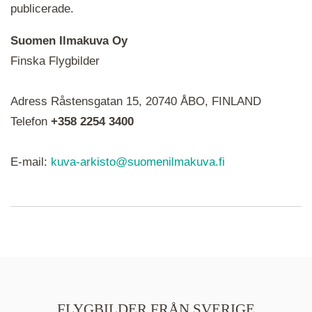
publicerade.
Suomen Ilmakuva Oy
Finska Flygbilder
När du ser röda, gröna, blåa, gula eller lila mapp-
Adress Råstensgatan 15, 20740 ÅBO, FINLAND
ikoner är det en serie i varje. Utplacerade bilder
syns som nålar istället.
Telefon
+358 2254 3400
E-mail:
kuva-arkisto@suomenilmakuva.fi
FLYGBILDER FRÅN SVERIGE