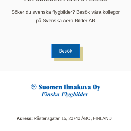
Söker du svenska flygbilder? Besök våra kollegor
på Svenska Aero-Bilder AB
Besök
När du klickar på en serie så öppnas en ny flik.
Här visas en karta över bilder med kända
adresser i serien. Nedanför kartan hittar du alla
bilder som ingår i serien.
Adress
Råstensgatan 15, 20740 ÅBO, FINLAND