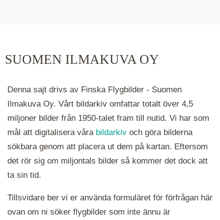
De runda färgade klustren du ser på kartan visar
hur många serier det finns i området. Klickar du
på ett kluster kommer du närmare för varje
klick. Du kan också zooma in och ut genom att
SUOMEN ILMAKUVA OY
hålla ned ctrl-tangenten och scrolla.
Denna sajt drivs av Finska Flygbilder - Suomen
Ilmakuva Oy. Vårt bildarkiv omfattar totalt över 4,5
miljoner bilder från 1950-talet fram till nutid. Vi har som
mål att digitalisera våra
bildarkiv
och göra bilderna
sökbara genom att placera ut dem på kartan. Eftersom
det rör sig om miljontals bilder så kommer det dock att
ta sin tid.
Tillsvidare ber vi er använda formuläret för förfrågan här
ovan om ni söker flygbilder som inte ännu är