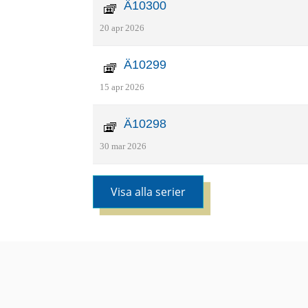
Ä10300
20 apr 2026
Ä10299
15 apr 2026
Ä10298
30 mar 2026
Visa alla serier