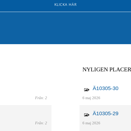
KLICKA HÄR
NYLIGEN PLACE
Ä10305-30
Från: 2
6 maj 2026
Ä10305-29
Från: 2
6 maj 2026