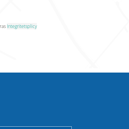
eras
Integritetsplicy