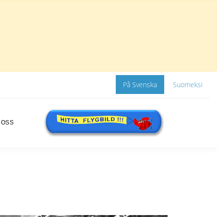
På Svenska
Suomeksi
 OSS