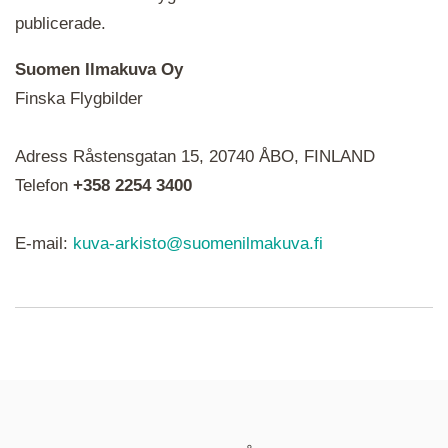
publicerade.
Suomen Ilmakuva Oy
Finska Flygbilder
När du ser röda, gröna, blåa, gula eller lila mapp-
Adress Råstensgatan 15, 20740 ÅBO, FINLAND
ikoner är det en serie i varje. Utplacerade bilder
syns som nålar istället.
Telefon
+358 2254 3400
E-mail:
kuva-arkisto@suomenilmakuva.fi