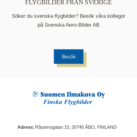
FLYGBILDER FRÅN SVERIGE
Söker du svenska flygbilder? Besök våra kollegor
på Svenska Aero-Bilder AB
Besök
När du klickar på en serie så öppnas en ny flik.
Här visas en karta över bilder med kända
adresser i serien. Nedanför kartan hittar du alla
bilder som ingår i serien.
Adress
Råstensgatan 15, 20740 ÅBO, FINLAND