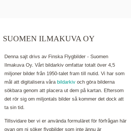
De runda färgade klustren du ser på kartan visar
hur många serier det finns i området. Klickar du
på ett kluster kommer du närmare för varje
klick. Du kan också zooma in och ut genom att
SUOMEN ILMAKUVA OY
hålla ned ctrl-tangenten och scrolla.
Denna sajt drivs av Finska Flygbilder - Suomen
Ilmakuva Oy. Vårt bildarkiv omfattar totalt över 4,5
miljoner bilder från 1950-talet fram till nutid. Vi har som
mål att digitalisera våra
bildarkiv
och göra bilderna
sökbara genom att placera ut dem på kartan. Eftersom
det rör sig om miljontals bilder så kommer det dock att
ta sin tid.
Tillsvidare ber vi er använda formuläret för förfrågan här
ovan om ni söker flygbilder som inte ännu är