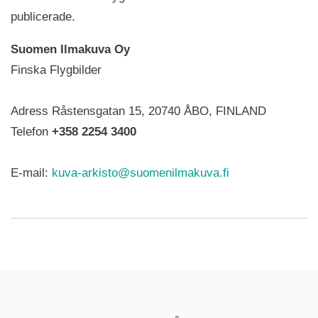
publicerade.
Suomen Ilmakuva Oy
Finska Flygbilder
När du ser röda, gröna, blåa, gula eller lila mapp-
Adress Råstensgatan 15, 20740 ÅBO, FINLAND
ikoner är det en serie i varje. Utplacerade bilder
syns som nålar istället.
Telefon
+358 2254 3400
E-mail:
kuva-arkisto@suomenilmakuva.fi