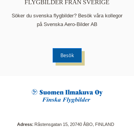
FLYGBILDER FRÅN SVERIGE
Söker du svenska flygbilder? Besök våra kollegor
på Svenska Aero-Bilder AB
Besök
När du klickar på en serie så öppnas en ny flik.
Här visas en karta över bilder med kända
adresser i serien. Nedanför kartan hittar du alla
bilder som ingår i serien.
Adress
Råstensgatan 15, 20740 ÅBO, FINLAND