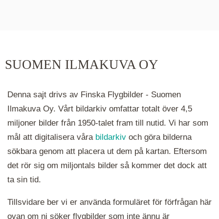
De runda färgade klustren du ser på kartan visar
hur många serier det finns i området. Klickar du
på ett kluster kommer du närmare för varje
klick. Du kan också zooma in och ut genom att
SUOMEN ILMAKUVA OY
hålla ned ctrl-tangenten och scrolla.
Denna sajt drivs av Finska Flygbilder - Suomen
Ilmakuva Oy. Vårt bildarkiv omfattar totalt över 4,5
miljoner bilder från 1950-talet fram till nutid. Vi har som
mål att digitalisera våra
bildarkiv
och göra bilderna
sökbara genom att placera ut dem på kartan. Eftersom
det rör sig om miljontals bilder så kommer det dock att
ta sin tid.
Tillsvidare ber vi er använda formuläret för förfrågan här
ovan om ni söker flygbilder som inte ännu är