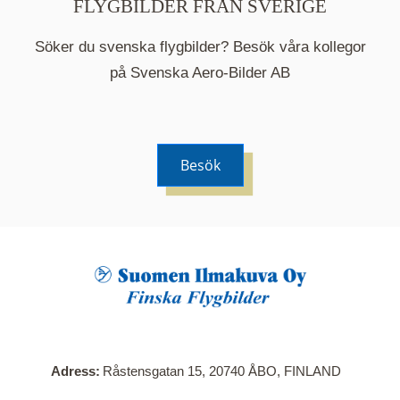
FLYGBILDER FRÅN SVERIGE
Söker du svenska flygbilder? Besök våra kollegor
på Svenska Aero-Bilder AB
Besök
När du klickar på en serie så öppnas en ny flik.
Här visas en karta över bilder med kända
adresser i serien. Nedanför kartan hittar du alla
bilder som ingår i serien.
Adress
Råstensgatan 15, 20740 ÅBO, FINLAND