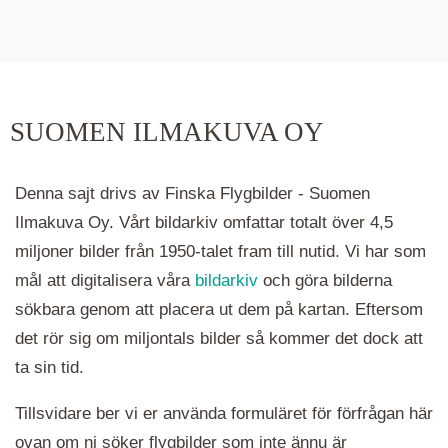
De runda färgade klustren du ser på kartan visar
hur många serier det finns i området. Klickar du
på ett kluster kommer du närmare för varje
klick. Du kan också zooma in och ut genom att
SUOMEN ILMAKUVA OY
hålla ned ctrl-tangenten och scrolla.
Denna sajt drivs av Finska Flygbilder - Suomen
Ilmakuva Oy. Vårt bildarkiv omfattar totalt över 4,5
miljoner bilder från 1950-talet fram till nutid. Vi har som
mål att digitalisera våra
bildarkiv
och göra bilderna
sökbara genom att placera ut dem på kartan. Eftersom
det rör sig om miljontals bilder så kommer det dock att
ta sin tid.
Tillsvidare ber vi er använda formuläret för förfrågan här
ovan om ni söker flygbilder som inte ännu är