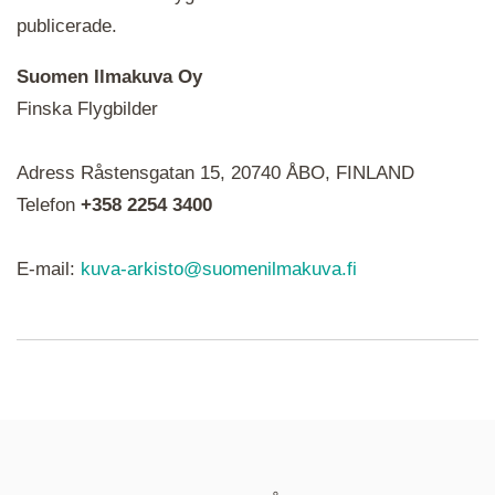
publicerade.
Suomen Ilmakuva Oy
Finska Flygbilder
När du ser röda, gröna, blåa, gula eller lila mapp-
Adress Råstensgatan 15, 20740 ÅBO, FINLAND
ikoner är det en serie i varje. Utplacerade bilder
syns som nålar istället.
Telefon
+358 2254 3400
E-mail:
kuva-arkisto@suomenilmakuva.fi