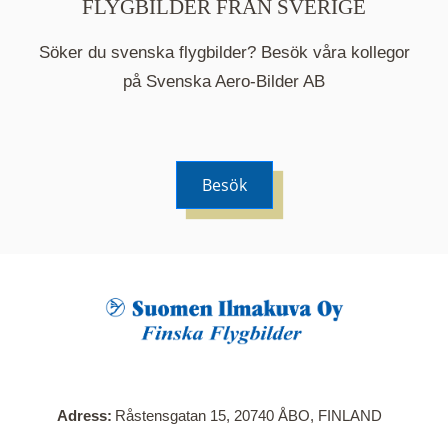
FLYGBILDER FRÅN SVERIGE
Söker du svenska flygbilder? Besök våra kollegor
på Svenska Aero-Bilder AB
Besök
När du klickar på en serie så öppnas en ny flik.
Här visas en karta över bilder med kända
adresser i serien. Nedanför kartan hittar du alla
bilder som ingår i serien.
Adress
Råstensgatan 15, 20740 ÅBO, FINLAND