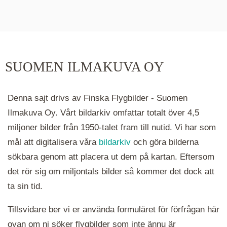
De runda färgade klustren du ser på kartan visar
hur många serier det finns i området. Klickar du
på ett kluster kommer du närmare för varje
klick. Du kan också zooma in och ut genom att
SUOMEN ILMAKUVA OY
hålla ned ctrl-tangenten och scrolla.
Denna sajt drivs av Finska Flygbilder - Suomen
Ilmakuva Oy. Vårt bildarkiv omfattar totalt över 4,5
miljoner bilder från 1950-talet fram till nutid. Vi har som
mål att digitalisera våra
bildarkiv
och göra bilderna
sökbara genom att placera ut dem på kartan. Eftersom
det rör sig om miljontals bilder så kommer det dock att
ta sin tid.
Tillsvidare ber vi er använda formuläret för förfrågan här
ovan om ni söker flygbilder som inte ännu är