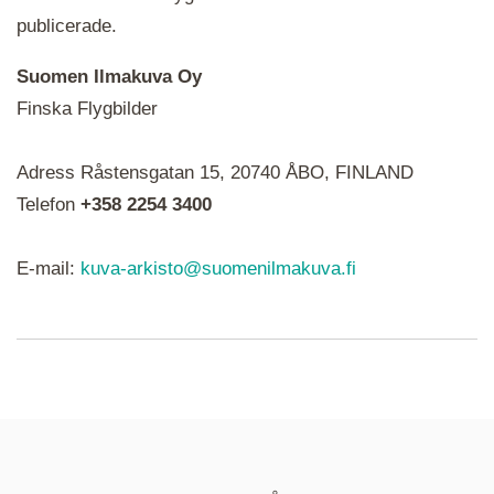
publicerade.
Suomen Ilmakuva Oy
Finska Flygbilder
När du ser röda, gröna, blåa, gula eller lila mapp-
Adress Råstensgatan 15, 20740 ÅBO, FINLAND
ikoner är det en serie i varje. Utplacerade bilder
syns som nålar istället.
Telefon
+358 2254 3400
E-mail:
kuva-arkisto@suomenilmakuva.fi