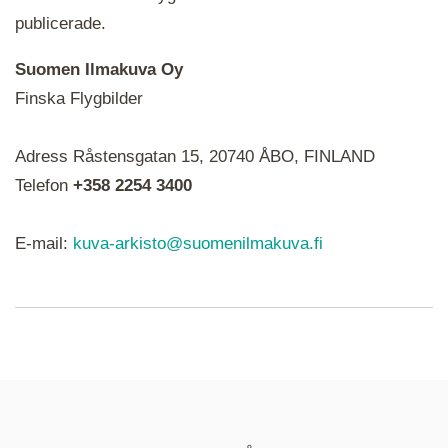
publicerade.
Suomen Ilmakuva Oy
Finska Flygbilder
När du ser röda, gröna, blåa, gula eller lila mapp-
Adress Råstensgatan 15, 20740 ÅBO, FINLAND
ikoner är det en serie i varje. Utplacerade bilder
syns som nålar istället.
Telefon
+358 2254 3400
E-mail:
kuva-arkisto@suomenilmakuva.fi