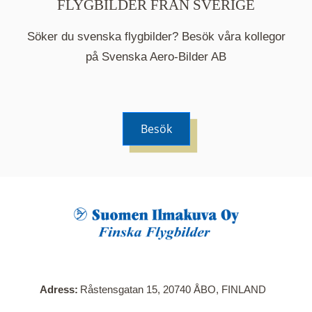
FLYGBILDER FRÅN SVERIGE
Söker du svenska flygbilder? Besök våra kollegor
på Svenska Aero-Bilder AB
Besök
När du klickar på en serie så öppnas en ny flik.
Här visas en karta över bilder med kända
adresser i serien. Nedanför kartan hittar du alla
bilder som ingår i serien.
Adress
Råstensgatan 15, 20740 ÅBO, FINLAND