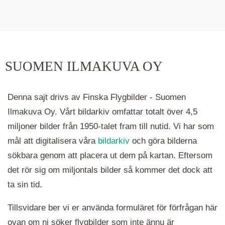
De runda färgade klustren du ser på kartan visar
hur många serier det finns i området. Klickar du
på ett kluster kommer du närmare för varje
klick. Du kan också zooma in och ut genom att
SUOMEN ILMAKUVA OY
hålla ned ctrl-tangenten och scrolla.
Denna sajt drivs av Finska Flygbilder - Suomen
Ilmakuva Oy. Vårt bildarkiv omfattar totalt över 4,5
miljoner bilder från 1950-talet fram till nutid. Vi har som
mål att digitalisera våra
bildarkiv
och göra bilderna
sökbara genom att placera ut dem på kartan. Eftersom
det rör sig om miljontals bilder så kommer det dock att
ta sin tid.
Tillsvidare ber vi er använda formuläret för förfrågan här
ovan om ni söker flygbilder som inte ännu är