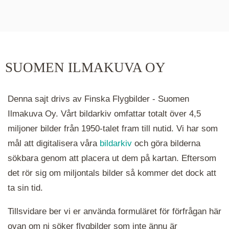
De runda färgade klustren du ser på kartan visar
hur många serier det finns i området. Klickar du
på ett kluster kommer du närmare för varje
klick. Du kan också zooma in och ut genom att
SUOMEN ILMAKUVA OY
hålla ned ctrl-tangenten och scrolla.
Denna sajt drivs av Finska Flygbilder - Suomen
Ilmakuva Oy. Vårt bildarkiv omfattar totalt över 4,5
miljoner bilder från 1950-talet fram till nutid. Vi har som
mål att digitalisera våra
bildarkiv
och göra bilderna
sökbara genom att placera ut dem på kartan. Eftersom
det rör sig om miljontals bilder så kommer det dock att
ta sin tid.
Tillsvidare ber vi er använda formuläret för förfrågan här
ovan om ni söker flygbilder som inte ännu är