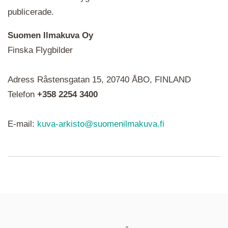
publicerade.
Suomen Ilmakuva Oy
Finska Flygbilder
När du ser röda, gröna, blåa, gula eller lila mapp-
Adress Råstensgatan 15, 20740 ÅBO, FINLAND
ikoner är det en serie i varje. Utplacerade bilder
syns som nålar istället.
Telefon
+358 2254 3400
E-mail:
kuva-arkisto@suomenilmakuva.fi