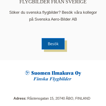
FLYGBILDER FRÅN SVERIGE
Söker du svenska flygbilder? Besök våra kollegor
på Svenska Aero-Bilder AB
Besök
När du klickar på en serie så öppnas en ny flik.
Här visas en karta över bilder med kända
adresser i serien. Nedanför kartan hittar du alla
bilder som ingår i serien.
Adress
Råstensgatan 15, 20740 ÅBO, FINLAND