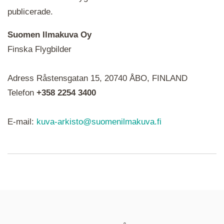
publicerade.
Suomen Ilmakuva Oy
Finska Flygbilder
När du ser röda, gröna, blåa, gula eller lila mapp-
Adress Råstensgatan 15, 20740 ÅBO, FINLAND
ikoner är det en serie i varje. Utplacerade bilder
syns som nålar istället.
Telefon
+358 2254 3400
E-mail:
kuva-arkisto@suomenilmakuva.fi