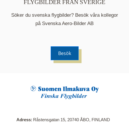
FLYGBILDER FRÅN SVERIGE
Söker du svenska flygbilder? Besök våra kollegor
på Svenska Aero-Bilder AB
Besök
När du klickar på en serie så öppnas en ny flik.
Här visas en karta över bilder med kända
adresser i serien. Nedanför kartan hittar du alla
bilder som ingår i serien.
Adress
Råstensgatan 15, 20740 ÅBO, FINLAND