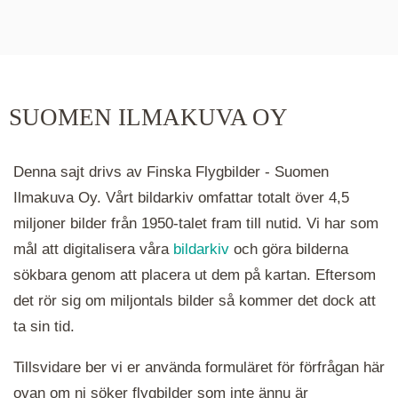
De runda färgade klustren du ser på kartan visar
hur många serier det finns i området. Klickar du
på ett kluster kommer du närmare för varje
klick. Du kan också zooma in och ut genom att
SUOMEN ILMAKUVA OY
hålla ned ctrl-tangenten och scrolla.
Denna sajt drivs av Finska Flygbilder - Suomen
Ilmakuva Oy. Vårt bildarkiv omfattar totalt över 4,5
miljoner bilder från 1950-talet fram till nutid. Vi har som
mål att digitalisera våra
bildarkiv
och göra bilderna
sökbara genom att placera ut dem på kartan. Eftersom
det rör sig om miljontals bilder så kommer det dock att
ta sin tid.
Tillsvidare ber vi er använda formuläret för förfrågan här
ovan om ni söker flygbilder som inte ännu är