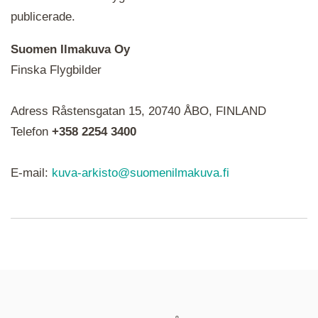
publicerade.
Suomen Ilmakuva Oy
Finska Flygbilder
När du ser röda, gröna, blåa, gula eller lila mapp-
Adress Råstensgatan 15, 20740 ÅBO, FINLAND
ikoner är det en serie i varje. Utplacerade bilder
syns som nålar istället.
Telefon
+358 2254 3400
E-mail:
kuva-arkisto@suomenilmakuva.fi