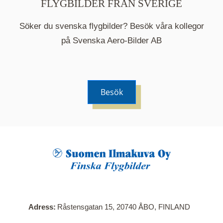
FLYGBILDER FRÅN SVERIGE
Söker du svenska flygbilder? Besök våra kollegor
på Svenska Aero-Bilder AB
Besök
När du klickar på en serie så öppnas en ny flik.
Här visas en karta över bilder med kända
adresser i serien. Nedanför kartan hittar du alla
bilder som ingår i serien.
Adress
Råstensgatan 15, 20740 ÅBO, FINLAND