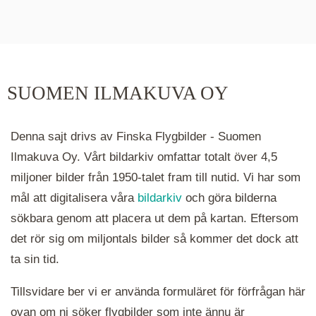
De runda färgade klustren du ser på kartan visar
hur många serier det finns i området. Klickar du
på ett kluster kommer du närmare för varje
klick. Du kan också zooma in och ut genom att
SUOMEN ILMAKUVA OY
hålla ned ctrl-tangenten och scrolla.
Denna sajt drivs av Finska Flygbilder - Suomen
Ilmakuva Oy. Vårt bildarkiv omfattar totalt över 4,5
miljoner bilder från 1950-talet fram till nutid. Vi har som
mål att digitalisera våra
bildarkiv
och göra bilderna
sökbara genom att placera ut dem på kartan. Eftersom
det rör sig om miljontals bilder så kommer det dock att
ta sin tid.
Tillsvidare ber vi er använda formuläret för förfrågan här
ovan om ni söker flygbilder som inte ännu är