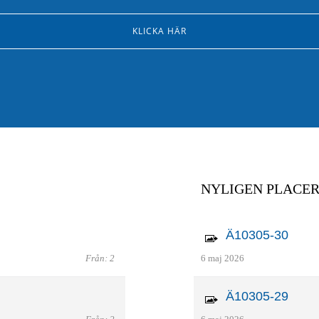
KLICKA HÄR
NYLIGEN PLACE
Ä10305-30
Från: 2
6 maj 2026
Ä10305-29