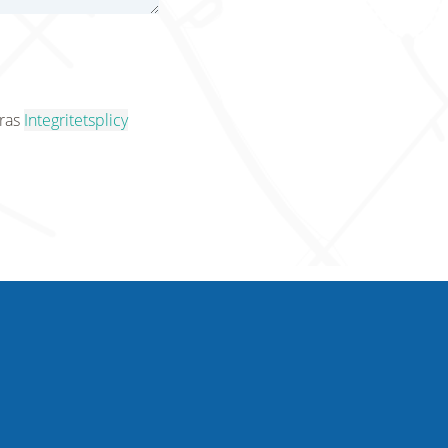
eras
Integritetsplicy