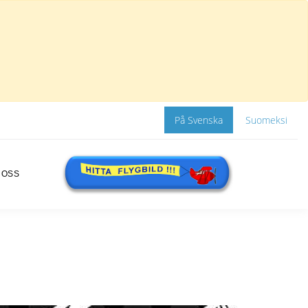
På Svenska
Suomeksi
 OSS