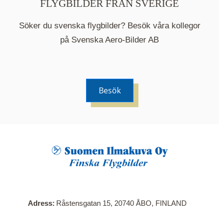
FLYGBILDER FRÅN SVERIGE
Söker du svenska flygbilder? Besök våra kollegor
på Svenska Aero-Bilder AB
Besök
När du klickar på en serie så öppnas en ny flik.
Här visas en karta över bilder med kända
adresser i serien. Nedanför kartan hittar du alla
bilder som ingår i serien.
Adress
Råstensgatan 15, 20740 ÅBO, FINLAND