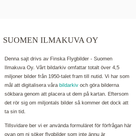
De runda färgade klustren du ser på kartan visar
hur många serier det finns i området. Klickar du
på ett kluster kommer du närmare för varje
klick. Du kan också zooma in och ut genom att
SUOMEN ILMAKUVA OY
hålla ned ctrl-tangenten och scrolla.
Denna sajt drivs av Finska Flygbilder - Suomen
Ilmakuva Oy. Vårt bildarkiv omfattar totalt över 4,5
miljoner bilder från 1950-talet fram till nutid. Vi har som
mål att digitalisera våra
bildarkiv
och göra bilderna
sökbara genom att placera ut dem på kartan. Eftersom
det rör sig om miljontals bilder så kommer det dock att
ta sin tid.
Tillsvidare ber vi er använda formuläret för förfrågan här
ovan om ni söker flygbilder som inte ännu är