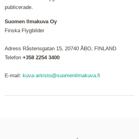
publicerade.
Suomen Ilmakuva Oy
Finska Flygbilder
När du ser röda, gröna, blåa, gula eller lila mapp-
Adress Råstensgatan 15, 20740 ÅBO, FINLAND
ikoner är det en serie i varje. Utplacerade bilder
syns som nålar istället.
Telefon
+358 2254 3400
E-mail:
kuva-arkisto@suomenilmakuva.fi