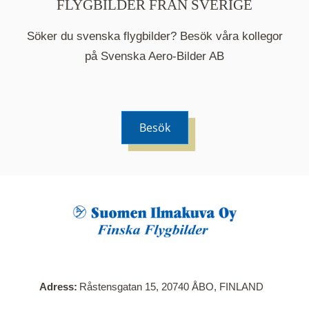
FLYGBILDER FRÅN SVERIGE
Söker du svenska flygbilder? Besök våra kollegor
på Svenska Aero-Bilder AB
Besök
När du klickar på en serie så öppnas en ny flik.
Här visas en karta över bilder med kända
adresser i serien. Nedanför kartan hittar du alla
bilder som ingår i serien.
Adress
Råstensgatan 15, 20740 ÅBO, FINLAND