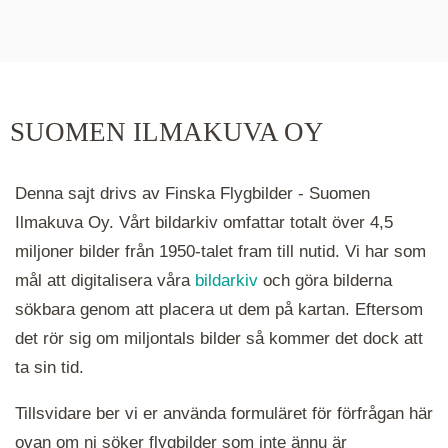
De runda färgade klustren du ser på kartan visar
hur många serier det finns i området. Klickar du
på ett kluster kommer du närmare för varje
klick. Du kan också zooma in och ut genom att
SUOMEN ILMAKUVA OY
hålla ned ctrl-tangenten och scrolla.
Denna sajt drivs av Finska Flygbilder - Suomen
Ilmakuva Oy. Vårt bildarkiv omfattar totalt över 4,5
miljoner bilder från 1950-talet fram till nutid. Vi har som
mål att digitalisera våra
bildarkiv
och göra bilderna
sökbara genom att placera ut dem på kartan. Eftersom
det rör sig om miljontals bilder så kommer det dock att
ta sin tid.
Tillsvidare ber vi er använda formuläret för förfrågan här
ovan om ni söker flygbilder som inte ännu är