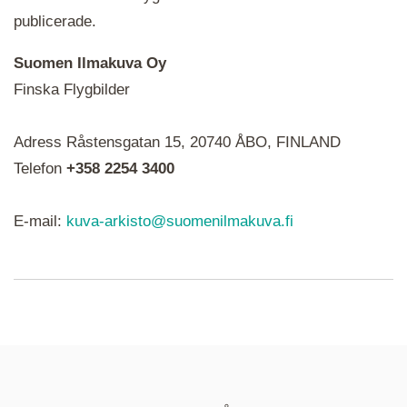
publicerade.
Suomen Ilmakuva Oy
Finska Flygbilder
När du ser röda, gröna, blåa, gula eller lila mapp-
Adress Råstensgatan 15, 20740 ÅBO, FINLAND
ikoner är det en serie i varje. Utplacerade bilder
syns som nålar istället.
Telefon
+358 2254 3400
E-mail:
kuva-arkisto@suomenilmakuva.fi