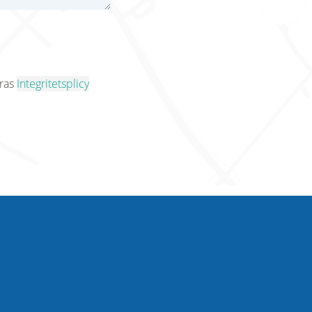
eras
Integritetsplicy