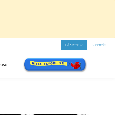
På Svenska
Suomeksi
 OSS