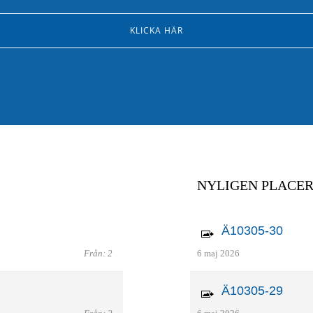
KLICKA HÄR
NYLIGEN PLACE
Ä10305-30
Från: 2
6 maj 2026
Ä10305-29