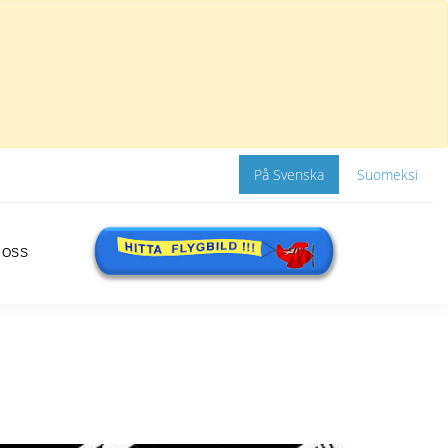
På Svenska
Suomeksi
 OSS