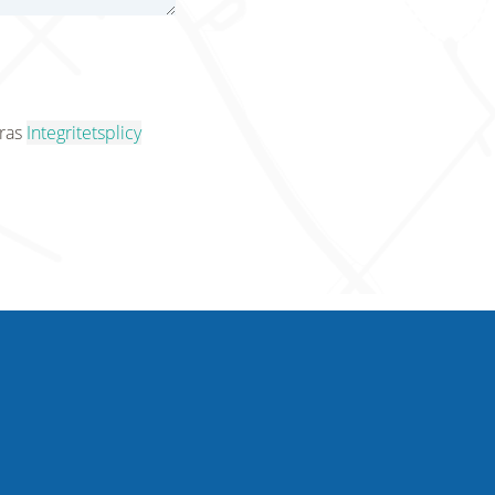
eras
Integritetsplicy