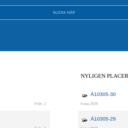
KLICKA HÄR
NYLIGEN PLACE
Ä10305-30
Från: 2
6 maj 2026
Ä10305-29