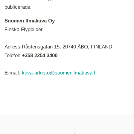
publicerade.
Suomen Ilmakuva Oy
Finska Flygbilder
När du ser röda, gröna, blåa, gula eller lila mapp-
Adress Råstensgatan 15, 20740 ÅBO, FINLAND
ikoner är det en serie i varje. Utplacerade bilder
syns som nålar istället.
Telefon
+358 2254 3400
E-mail:
kuva-arkisto@suomenilmakuva.fi