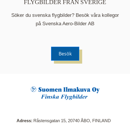
FLYGBILDER FRÅN SVERIGE
Söker du svenska flygbilder? Besök våra kollegor
på Svenska Aero-Bilder AB
Besök
När du klickar på en serie så öppnas en ny flik.
Här visas en karta över bilder med kända
adresser i serien. Nedanför kartan hittar du alla
bilder som ingår i serien.
Adress
Råstensgatan 15, 20740 ÅBO, FINLAND