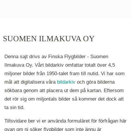
De runda färgade klustren du ser på kartan visar
hur många serier det finns i området. Klickar du
på ett kluster kommer du närmare för varje
klick. Du kan också zooma in och ut genom att
SUOMEN ILMAKUVA OY
hålla ned ctrl-tangenten och scrolla.
Denna sajt drivs av Finska Flygbilder - Suomen
Ilmakuva Oy. Vårt bildarkiv omfattar totalt över 4,5
miljoner bilder från 1950-talet fram till nutid. Vi har som
mål att digitalisera våra
bildarkiv
och göra bilderna
sökbara genom att placera ut dem på kartan. Eftersom
det rör sig om miljontals bilder så kommer det dock att
ta sin tid.
Tillsvidare ber vi er använda formuläret för förfrågan här
ovan om ni söker flygbilder som inte ännu är