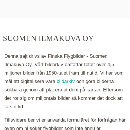
De runda färgade klustren du ser på kartan visar
hur många serier det finns i området. Klickar du
på ett kluster kommer du närmare för varje
klick. Du kan också zooma in och ut genom att
SUOMEN ILMAKUVA OY
hålla ned ctrl-tangenten och scrolla.
Denna sajt drivs av Finska Flygbilder - Suomen
Ilmakuva Oy. Vårt bildarkiv omfattar totalt över 4,5
miljoner bilder från 1950-talet fram till nutid. Vi har som
mål att digitalisera våra
bildarkiv
och göra bilderna
sökbara genom att placera ut dem på kartan. Eftersom
det rör sig om miljontals bilder så kommer det dock att
ta sin tid.
Tillsvidare ber vi er använda formuläret för förfrågan här
ovan om ni söker flygbilder som inte ännu är