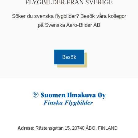
FLYGBILDER FRÅN SVERIGE
Söker du svenska flygbilder? Besök våra kollegor
på Svenska Aero-Bilder AB
Besök
När du klickar på en serie så öppnas en ny flik.
Här visas en karta över bilder med kända
adresser i serien. Nedanför kartan hittar du alla
bilder som ingår i serien.
Adress
Råstensgatan 15, 20740 ÅBO, FINLAND