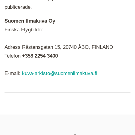
publicerade.
Suomen Ilmakuva Oy
Finska Flygbilder
När du ser röda, gröna, blåa, gula eller lila mapp-
Adress Råstensgatan 15, 20740 ÅBO, FINLAND
ikoner är det en serie i varje. Utplacerade bilder
syns som nålar istället.
Telefon
+358 2254 3400
E-mail:
kuva-arkisto@suomenilmakuva.fi