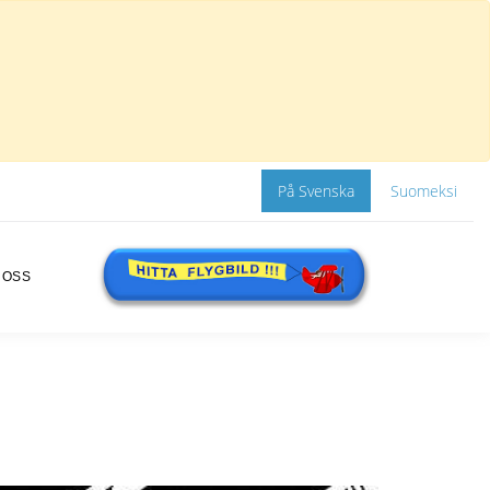
På Svenska
Suomeksi
 OSS