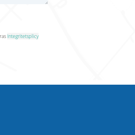
eras
Integritetsplicy