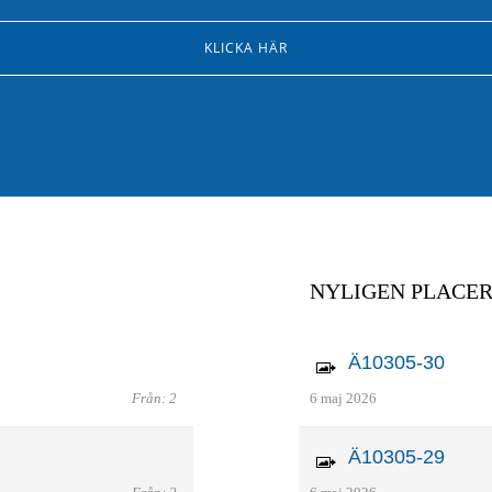
KLICKA HÄR
NYLIGEN PLACE
Ä10305-30
Från: 2
6 maj 2026
Ä10305-29