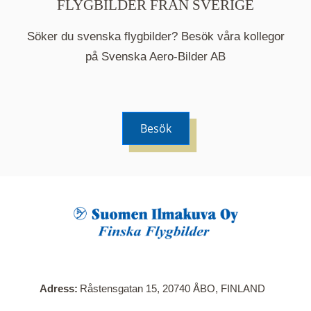
FLYGBILDER FRÅN SVERIGE
Söker du svenska flygbilder? Besök våra kollegor
på Svenska Aero-Bilder AB
Besök
När du klickar på en serie så öppnas en ny flik.
Här visas en karta över bilder med kända
adresser i serien. Nedanför kartan hittar du alla
bilder som ingår i serien.
Adress
Råstensgatan 15, 20740 ÅBO, FINLAND