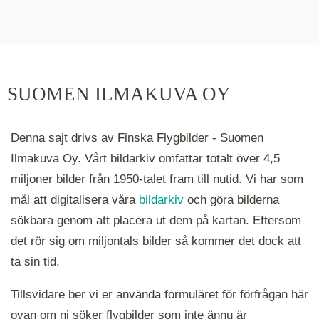
De runda färgade klustren du ser på kartan visar
hur många serier det finns i området. Klickar du
på ett kluster kommer du närmare för varje
klick. Du kan också zooma in och ut genom att
SUOMEN ILMAKUVA OY
hålla ned ctrl-tangenten och scrolla.
Denna sajt drivs av Finska Flygbilder - Suomen
Ilmakuva Oy. Vårt bildarkiv omfattar totalt över 4,5
miljoner bilder från 1950-talet fram till nutid. Vi har som
mål att digitalisera våra
bildarkiv
och göra bilderna
sökbara genom att placera ut dem på kartan. Eftersom
det rör sig om miljontals bilder så kommer det dock att
ta sin tid.
Tillsvidare ber vi er använda formuläret för förfrågan här
ovan om ni söker flygbilder som inte ännu är