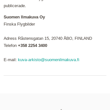
publicerade.
Suomen Ilmakuva Oy
Finska Flygbilder
När du ser röda, gröna, blåa, gula eller lila mapp-
Adress Råstensgatan 15, 20740 ÅBO, FINLAND
ikoner är det en serie i varje. Utplacerade bilder
syns som nålar istället.
Telefon
+358 2254 3400
E-mail:
kuva-arkisto@suomenilmakuva.fi