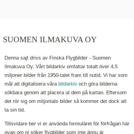
De runda färgade klustren du ser på kartan visar
hur många serier det finns i området. Klickar du
på ett kluster kommer du närmare för varje
klick. Du kan också zooma in och ut genom att
SUOMEN ILMAKUVA OY
hålla ned ctrl-tangenten och scrolla.
Denna sajt drivs av Finska Flygbilder - Suomen
Ilmakuva Oy. Vårt bildarkiv omfattar totalt över 4,5
miljoner bilder från 1950-talet fram till nutid. Vi har som
mål att digitalisera våra
bildarkiv
och göra bilderna
sökbara genom att placera ut dem på kartan. Eftersom
det rör sig om miljontals bilder så kommer det dock att
ta sin tid.
Tillsvidare ber vi er använda formuläret för förfrågan här
ovan om ni söker flygbilder som inte ännu är