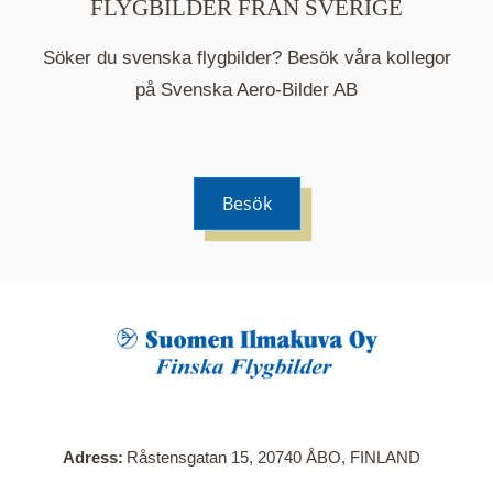
FLYGBILDER FRÅN SVERIGE
Söker du svenska flygbilder? Besök våra kollegor
på Svenska Aero-Bilder AB
Besök
När du klickar på en serie så öppnas en ny flik.
Här visas en karta över bilder med kända
adresser i serien. Nedanför kartan hittar du alla
bilder som ingår i serien.
Adress
Råstensgatan 15, 20740 ÅBO, FINLAND