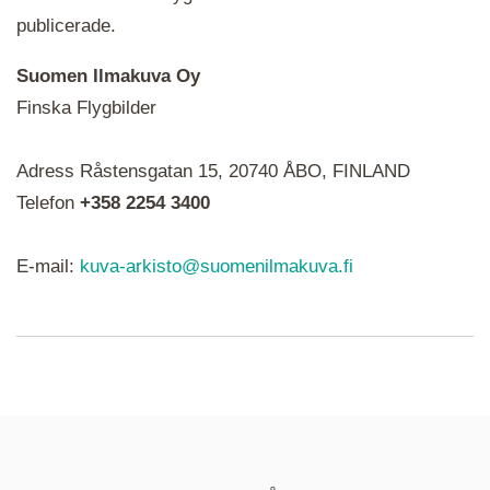
publicerade.
Suomen Ilmakuva Oy
Finska Flygbilder
När du ser röda, gröna, blåa, gula eller lila mapp-
Adress Råstensgatan 15, 20740 ÅBO, FINLAND
ikoner är det en serie i varje. Utplacerade bilder
syns som nålar istället.
Telefon
+358 2254 3400
E-mail:
kuva-arkisto@suomenilmakuva.fi