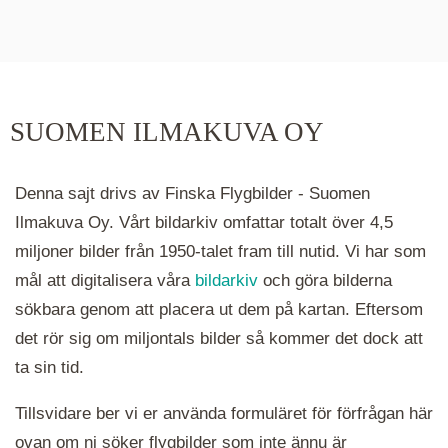
De runda färgade klustren du ser på kartan visar
hur många serier det finns i området. Klickar du
på ett kluster kommer du närmare för varje
klick. Du kan också zooma in och ut genom att
SUOMEN ILMAKUVA OY
hålla ned ctrl-tangenten och scrolla.
Denna sajt drivs av Finska Flygbilder - Suomen
Ilmakuva Oy. Vårt bildarkiv omfattar totalt över 4,5
miljoner bilder från 1950-talet fram till nutid. Vi har som
mål att digitalisera våra
bildarkiv
och göra bilderna
sökbara genom att placera ut dem på kartan. Eftersom
det rör sig om miljontals bilder så kommer det dock att
ta sin tid.
Tillsvidare ber vi er använda formuläret för förfrågan här
ovan om ni söker flygbilder som inte ännu är