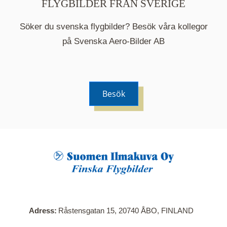
FLYGBILDER FRÅN SVERIGE
Söker du svenska flygbilder? Besök våra kollegor
på Svenska Aero-Bilder AB
Besök
När du klickar på en serie så öppnas en ny flik.
Här visas en karta över bilder med kända
adresser i serien. Nedanför kartan hittar du alla
bilder som ingår i serien.
Adress
Råstensgatan 15, 20740 ÅBO, FINLAND