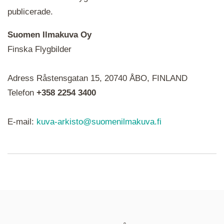
publicerade.
Suomen Ilmakuva Oy
Finska Flygbilder
När du ser röda, gröna, blåa, gula eller lila mapp-
Adress Råstensgatan 15, 20740 ÅBO, FINLAND
ikoner är det en serie i varje. Utplacerade bilder
syns som nålar istället.
Telefon
+358 2254 3400
E-mail:
kuva-arkisto@suomenilmakuva.fi