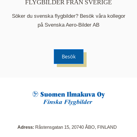
FLYGBILDER FRÅN SVERIGE
Söker du svenska flygbilder? Besök våra kollegor
på Svenska Aero-Bilder AB
Besök
När du klickar på en serie så öppnas en ny flik.
Här visas en karta över bilder med kända
adresser i serien. Nedanför kartan hittar du alla
bilder som ingår i serien.
Adress
Råstensgatan 15, 20740 ÅBO, FINLAND