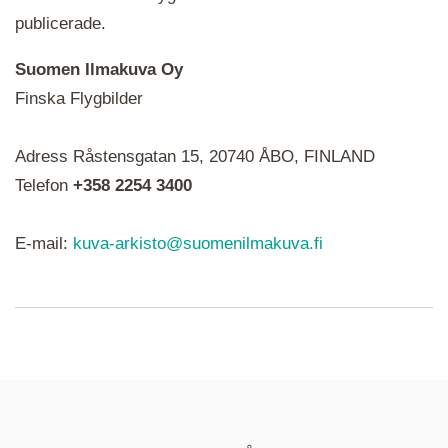
publicerade.
Suomen Ilmakuva Oy
Finska Flygbilder
När du ser röda, gröna, blåa, gula eller lila mapp-
Adress Råstensgatan 15, 20740 ÅBO, FINLAND
ikoner är det en serie i varje. Utplacerade bilder
syns som nålar istället.
Telefon
+358 2254 3400
E-mail:
kuva-arkisto@suomenilmakuva.fi