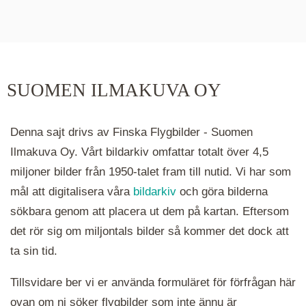
De runda färgade klustren du ser på kartan visar
hur många serier det finns i området. Klickar du
på ett kluster kommer du närmare för varje
klick. Du kan också zooma in och ut genom att
SUOMEN ILMAKUVA OY
hålla ned ctrl-tangenten och scrolla.
Denna sajt drivs av Finska Flygbilder - Suomen
Ilmakuva Oy. Vårt bildarkiv omfattar totalt över 4,5
miljoner bilder från 1950-talet fram till nutid. Vi har som
mål att digitalisera våra
bildarkiv
och göra bilderna
sökbara genom att placera ut dem på kartan. Eftersom
det rör sig om miljontals bilder så kommer det dock att
ta sin tid.
Tillsvidare ber vi er använda formuläret för förfrågan här
ovan om ni söker flygbilder som inte ännu är