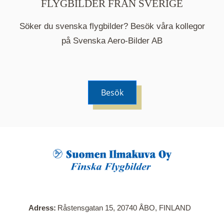
FLYGBILDER FRÅN SVERIGE
Söker du svenska flygbilder? Besök våra kollegor
på Svenska Aero-Bilder AB
Besök
När du klickar på en serie så öppnas en ny flik.
Här visas en karta över bilder med kända
adresser i serien. Nedanför kartan hittar du alla
bilder som ingår i serien.
Adress
Råstensgatan 15, 20740 ÅBO, FINLAND