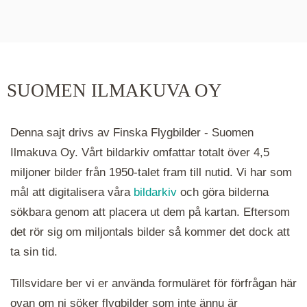
De runda färgade klustren du ser på kartan visar
hur många serier det finns i området. Klickar du
på ett kluster kommer du närmare för varje
klick. Du kan också zooma in och ut genom att
SUOMEN ILMAKUVA OY
hålla ned ctrl-tangenten och scrolla.
Denna sajt drivs av Finska Flygbilder - Suomen
Ilmakuva Oy. Vårt bildarkiv omfattar totalt över 4,5
miljoner bilder från 1950-talet fram till nutid. Vi har som
mål att digitalisera våra
bildarkiv
och göra bilderna
sökbara genom att placera ut dem på kartan. Eftersom
det rör sig om miljontals bilder så kommer det dock att
ta sin tid.
Tillsvidare ber vi er använda formuläret för förfrågan här
ovan om ni söker flygbilder som inte ännu är