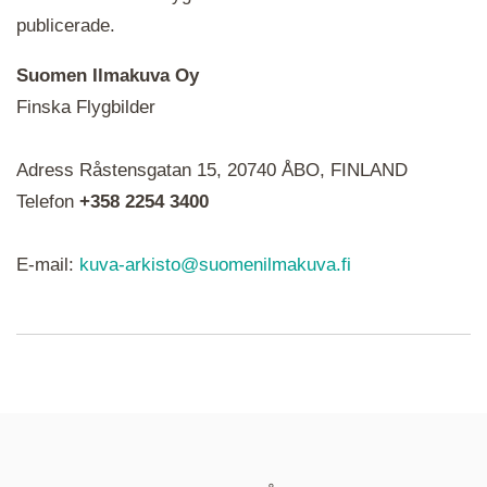
publicerade.
Suomen Ilmakuva Oy
Finska Flygbilder
När du ser röda, gröna, blåa, gula eller lila mapp-
Adress Råstensgatan 15, 20740 ÅBO, FINLAND
ikoner är det en serie i varje. Utplacerade bilder
syns som nålar istället.
Telefon
+358 2254 3400
E-mail:
kuva-arkisto@suomenilmakuva.fi