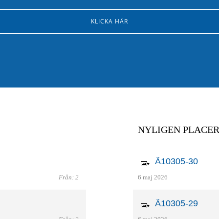
KLICKA HÄR
NYLIGEN PLACE
Ä10305-30
Från: 2
6 maj 2026
Ä10305-29