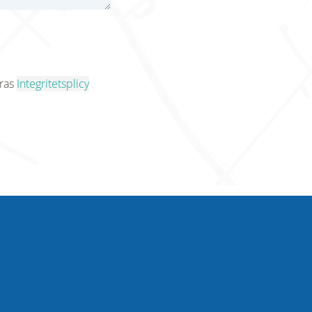
eras
Integritetsplicy