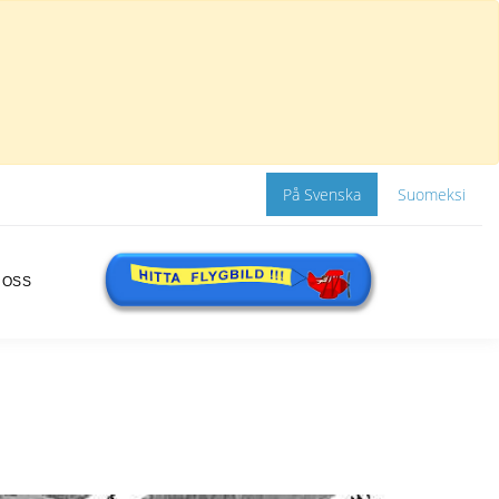
På Svenska
Suomeksi
 OSS