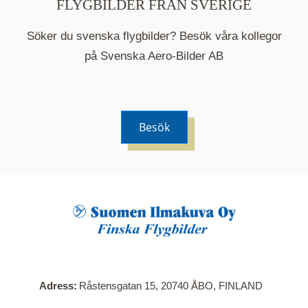
FLYGBILDER FRÅN SVERIGE
Söker du svenska flygbilder? Besök våra kollegor
på Svenska Aero-Bilder AB
Besök
När du klickar på en serie så öppnas en ny flik.
Här visas en karta över bilder med kända
adresser i serien. Nedanför kartan hittar du alla
bilder som ingår i serien.
Adress
Råstensgatan 15, 20740 ÅBO, FINLAND