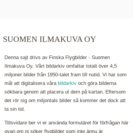
De runda färgade klustren du ser på kartan visar
hur många serier det finns i området. Klickar du
på ett kluster kommer du närmare för varje
klick. Du kan också zooma in och ut genom att
SUOMEN ILMAKUVA OY
hålla ned ctrl-tangenten och scrolla.
Denna sajt drivs av Finska Flygbilder - Suomen
Ilmakuva Oy. Vårt bildarkiv omfattar totalt över 4,5
miljoner bilder från 1950-talet fram till nutid. Vi har som
mål att digitalisera våra
bildarkiv
och göra bilderna
sökbara genom att placera ut dem på kartan. Eftersom
det rör sig om miljontals bilder så kommer det dock att
ta sin tid.
Tillsvidare ber vi er använda formuläret för förfrågan här
ovan om ni söker flygbilder som inte ännu är