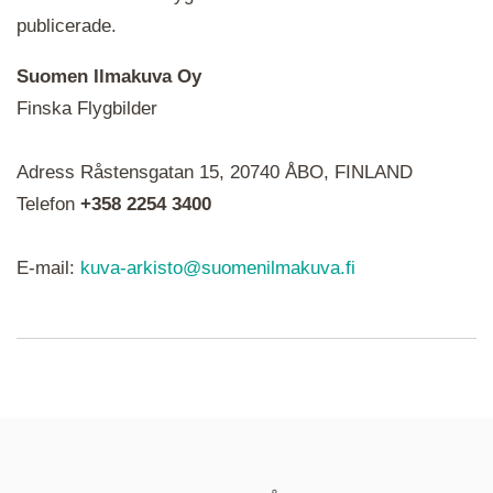
publicerade.
Suomen Ilmakuva Oy
Finska Flygbilder
När du ser röda, gröna, blåa, gula eller lila mapp-
Adress Råstensgatan 15, 20740 ÅBO, FINLAND
ikoner är det en serie i varje. Utplacerade bilder
syns som nålar istället.
Telefon
+358 2254 3400
E-mail:
kuva-arkisto@suomenilmakuva.fi