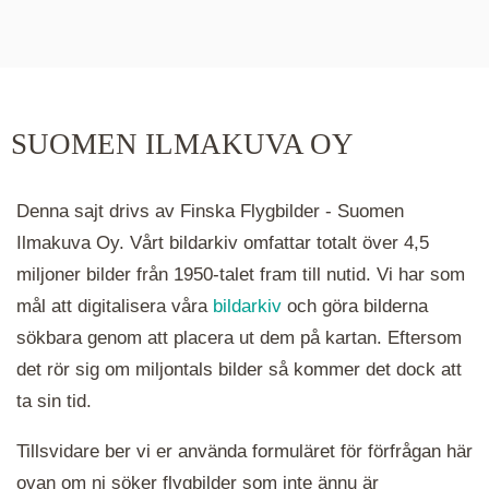
De runda färgade klustren du ser på kartan visar
hur många serier det finns i området. Klickar du
på ett kluster kommer du närmare för varje
klick. Du kan också zooma in och ut genom att
SUOMEN ILMAKUVA OY
hålla ned ctrl-tangenten och scrolla.
Denna sajt drivs av Finska Flygbilder - Suomen
Ilmakuva Oy. Vårt bildarkiv omfattar totalt över 4,5
miljoner bilder från 1950-talet fram till nutid. Vi har som
mål att digitalisera våra
bildarkiv
och göra bilderna
sökbara genom att placera ut dem på kartan. Eftersom
det rör sig om miljontals bilder så kommer det dock att
ta sin tid.
Tillsvidare ber vi er använda formuläret för förfrågan här
ovan om ni söker flygbilder som inte ännu är