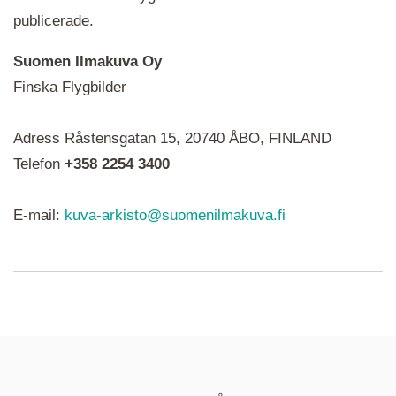
publicerade.
Suomen Ilmakuva Oy
Finska Flygbilder
När du ser röda, gröna, blåa, gula eller lila mapp-
Adress Råstensgatan 15, 20740 ÅBO, FINLAND
ikoner är det en serie i varje. Utplacerade bilder
syns som nålar istället.
Telefon
+358 2254 3400
E-mail:
kuva-arkisto@suomenilmakuva.fi