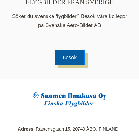
FLYGBILDER FRÅN SVERIGE
Söker du svenska flygbilder? Besök våra kollegor
på Svenska Aero-Bilder AB
Besök
När du klickar på en serie så öppnas en ny flik.
Här visas en karta över bilder med kända
adresser i serien. Nedanför kartan hittar du alla
bilder som ingår i serien.
Adress
Råstensgatan 15, 20740 ÅBO, FINLAND