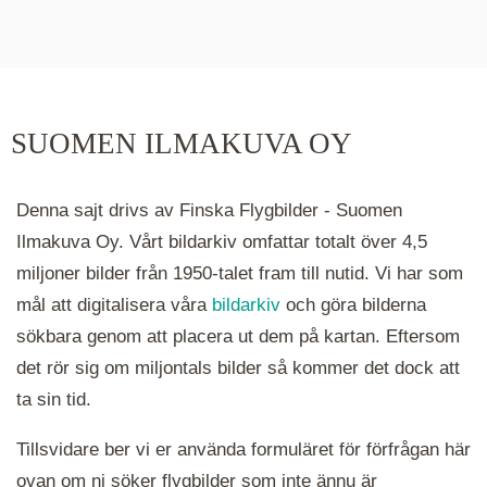
De runda färgade klustren du ser på kartan visar
hur många serier det finns i området. Klickar du
på ett kluster kommer du närmare för varje
klick. Du kan också zooma in och ut genom att
SUOMEN ILMAKUVA OY
hålla ned ctrl-tangenten och scrolla.
Denna sajt drivs av Finska Flygbilder - Suomen
Ilmakuva Oy. Vårt bildarkiv omfattar totalt över 4,5
miljoner bilder från 1950-talet fram till nutid. Vi har som
mål att digitalisera våra
bildarkiv
och göra bilderna
sökbara genom att placera ut dem på kartan. Eftersom
det rör sig om miljontals bilder så kommer det dock att
ta sin tid.
Tillsvidare ber vi er använda formuläret för förfrågan här
ovan om ni söker flygbilder som inte ännu är