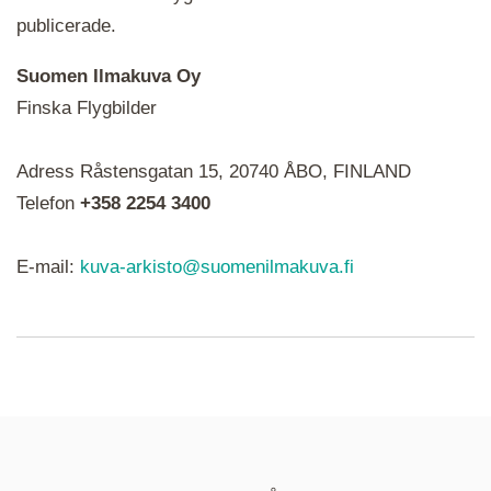
publicerade.
Suomen Ilmakuva Oy
Finska Flygbilder
När du ser röda, gröna, blåa, gula eller lila mapp-
Adress Råstensgatan 15, 20740 ÅBO, FINLAND
ikoner är det en serie i varje. Utplacerade bilder
syns som nålar istället.
Telefon
+358 2254 3400
E-mail:
kuva-arkisto@suomenilmakuva.fi