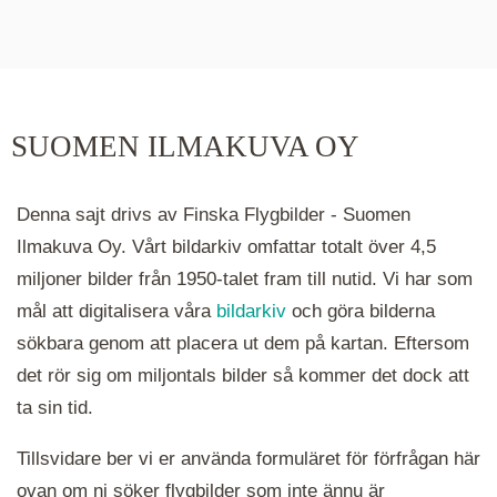
De runda färgade klustren du ser på kartan visar
hur många serier det finns i området. Klickar du
på ett kluster kommer du närmare för varje
klick. Du kan också zooma in och ut genom att
SUOMEN ILMAKUVA OY
hålla ned ctrl-tangenten och scrolla.
Denna sajt drivs av Finska Flygbilder - Suomen
Ilmakuva Oy. Vårt bildarkiv omfattar totalt över 4,5
miljoner bilder från 1950-talet fram till nutid. Vi har som
mål att digitalisera våra
bildarkiv
och göra bilderna
sökbara genom att placera ut dem på kartan. Eftersom
det rör sig om miljontals bilder så kommer det dock att
ta sin tid.
Tillsvidare ber vi er använda formuläret för förfrågan här
ovan om ni söker flygbilder som inte ännu är