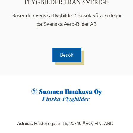
FLYGBILDER FRÅN SVERIGE
Söker du svenska flygbilder? Besök våra kollegor
på Svenska Aero-Bilder AB
Besök
När du klickar på en serie så öppnas en ny flik.
Här visas en karta över bilder med kända
adresser i serien. Nedanför kartan hittar du alla
bilder som ingår i serien.
Adress
Råstensgatan 15, 20740 ÅBO, FINLAND