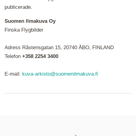
publicerade.
Suomen Ilmakuva Oy
Finska Flygbilder
När du ser röda, gröna, blåa, gula eller lila mapp-
Adress Råstensgatan 15, 20740 ÅBO, FINLAND
ikoner är det en serie i varje. Utplacerade bilder
syns som nålar istället.
Telefon
+358 2254 3400
E-mail:
kuva-arkisto@suomenilmakuva.fi