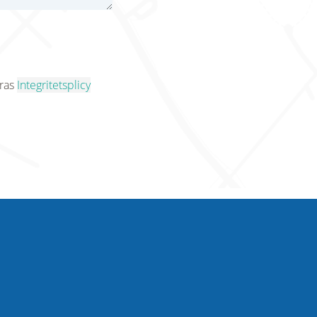
eras
Integritetsplicy