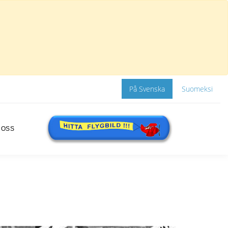
På Svenska
Suomeksi
 OSS