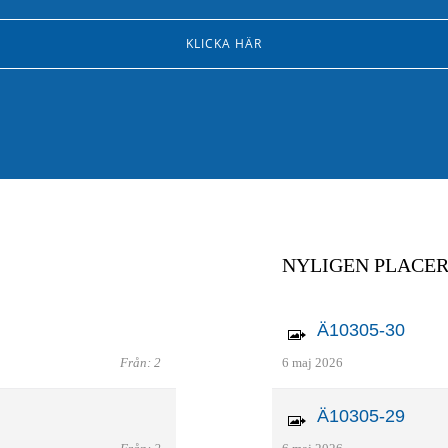
KLICKA HÄR
NYLIGEN PLACE
Ä10305-30
Från: 2
6 maj 2026
Ä10305-29