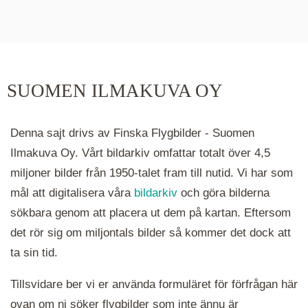
De runda färgade klustren du ser på kartan visar
hur många serier det finns i området. Klickar du
på ett kluster kommer du närmare för varje
klick. Du kan också zooma in och ut genom att
SUOMEN ILMAKUVA OY
hålla ned ctrl-tangenten och scrolla.
Denna sajt drivs av Finska Flygbilder - Suomen
Ilmakuva Oy. Vårt bildarkiv omfattar totalt över 4,5
miljoner bilder från 1950-talet fram till nutid. Vi har som
mål att digitalisera våra
bildarkiv
och göra bilderna
sökbara genom att placera ut dem på kartan. Eftersom
det rör sig om miljontals bilder så kommer det dock att
ta sin tid.
Tillsvidare ber vi er använda formuläret för förfrågan här
ovan om ni söker flygbilder som inte ännu är