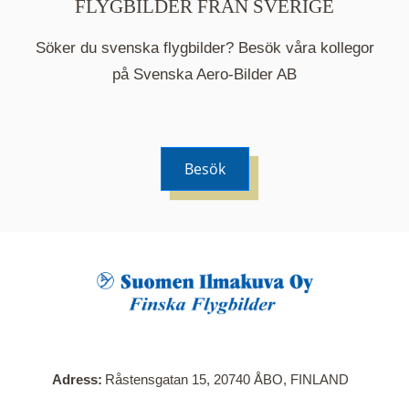
FLYGBILDER FRÅN SVERIGE
Söker du svenska flygbilder? Besök våra kollegor
på Svenska Aero-Bilder AB
Besök
När du klickar på en serie så öppnas en ny flik.
Här visas en karta över bilder med kända
adresser i serien. Nedanför kartan hittar du alla
bilder som ingår i serien.
Adress
Råstensgatan 15, 20740 ÅBO, FINLAND