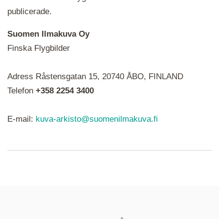
publicerade.
Suomen Ilmakuva Oy
Finska Flygbilder
När du ser röda, gröna, blåa, gula eller lila mapp-
Adress Råstensgatan 15, 20740 ÅBO, FINLAND
ikoner är det en serie i varje. Utplacerade bilder
syns som nålar istället.
Telefon
+358 2254 3400
E-mail:
kuva-arkisto@suomenilmakuva.fi