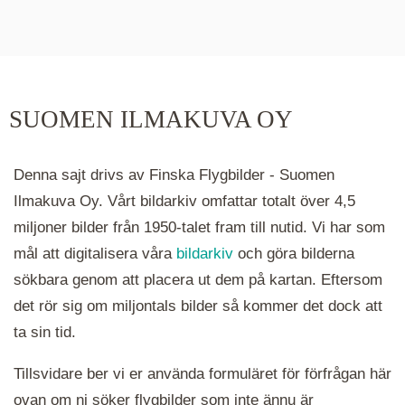
De runda färgade klustren du ser på kartan visar
hur många serier det finns i området. Klickar du
på ett kluster kommer du närmare för varje
klick. Du kan också zooma in och ut genom att
SUOMEN ILMAKUVA OY
hålla ned ctrl-tangenten och scrolla.
Denna sajt drivs av Finska Flygbilder - Suomen
Ilmakuva Oy. Vårt bildarkiv omfattar totalt över 4,5
miljoner bilder från 1950-talet fram till nutid. Vi har som
mål att digitalisera våra
bildarkiv
och göra bilderna
sökbara genom att placera ut dem på kartan. Eftersom
det rör sig om miljontals bilder så kommer det dock att
ta sin tid.
Tillsvidare ber vi er använda formuläret för förfrågan här
ovan om ni söker flygbilder som inte ännu är