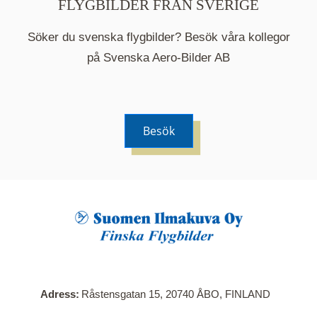
FLYGBILDER FRÅN SVERIGE
Söker du svenska flygbilder? Besök våra kollegor
på Svenska Aero-Bilder AB
Besök
När du klickar på en serie så öppnas en ny flik.
Här visas en karta över bilder med kända
adresser i serien. Nedanför kartan hittar du alla
bilder som ingår i serien.
Adress
Råstensgatan 15, 20740 ÅBO, FINLAND