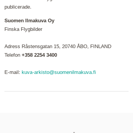
publicerade.
Suomen Ilmakuva Oy
Finska Flygbilder
När du ser röda, gröna, blåa, gula eller lila mapp-
Adress Råstensgatan 15, 20740 ÅBO, FINLAND
ikoner är det en serie i varje. Utplacerade bilder
syns som nålar istället.
Telefon
+358 2254 3400
E-mail:
kuva-arkisto@suomenilmakuva.fi