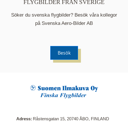
FLYGBILDER FRÅN SVERIGE
Söker du svenska flygbilder? Besök våra kollegor
på Svenska Aero-Bilder AB
Besök
När du klickar på en serie så öppnas en ny flik.
Här visas en karta över bilder med kända
adresser i serien. Nedanför kartan hittar du alla
bilder som ingår i serien.
Adress
Råstensgatan 15, 20740 ÅBO, FINLAND