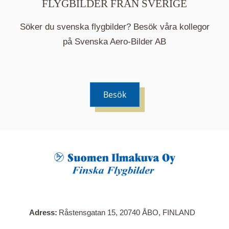
FLYGBILDER FRÅN SVERIGE
Söker du svenska flygbilder? Besök våra kollegor
på Svenska Aero-Bilder AB
Besök
När du klickar på en serie så öppnas en ny flik.
Här visas en karta över bilder med kända
adresser i serien. Nedanför kartan hittar du alla
bilder som ingår i serien.
Adress
Råstensgatan 15, 20740 ÅBO, FINLAND