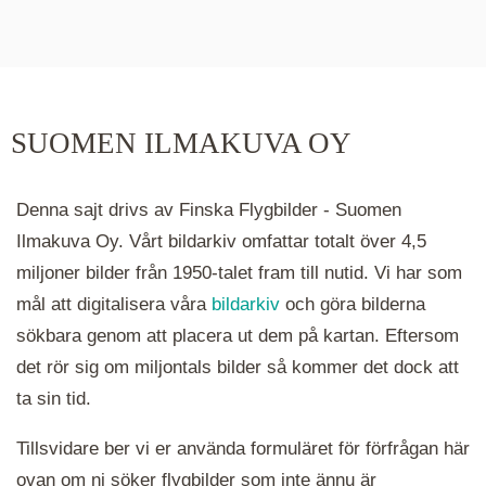
De runda färgade klustren du ser på kartan visar
hur många serier det finns i området. Klickar du
på ett kluster kommer du närmare för varje
klick. Du kan också zooma in och ut genom att
SUOMEN ILMAKUVA OY
hålla ned ctrl-tangenten och scrolla.
Denna sajt drivs av Finska Flygbilder - Suomen
Ilmakuva Oy. Vårt bildarkiv omfattar totalt över 4,5
miljoner bilder från 1950-talet fram till nutid. Vi har som
mål att digitalisera våra
bildarkiv
och göra bilderna
sökbara genom att placera ut dem på kartan. Eftersom
det rör sig om miljontals bilder så kommer det dock att
ta sin tid.
Tillsvidare ber vi er använda formuläret för förfrågan här
ovan om ni söker flygbilder som inte ännu är