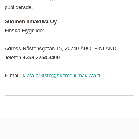
publicerade.
Suomen Ilmakuva Oy
Finska Flygbilder
När du ser röda, gröna, blåa, gula eller lila mapp-
Adress Råstensgatan 15, 20740 ÅBO, FINLAND
ikoner är det en serie i varje. Utplacerade bilder
syns som nålar istället.
Telefon
+358 2254 3400
E-mail:
kuva-arkisto@suomenilmakuva.fi