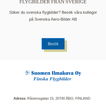
FLYGBILDER FRÅN SVERIGE
Söker du svenska flygbilder? Besök våra kollegor
på Svenska Aero-Bilder AB
Besök
När du klickar på en serie så öppnas en ny flik.
Här visas en karta över bilder med kända
adresser i serien. Nedanför kartan hittar du alla
bilder som ingår i serien.
Adress
Råstensgatan 15, 20740 ÅBO, FINLAND