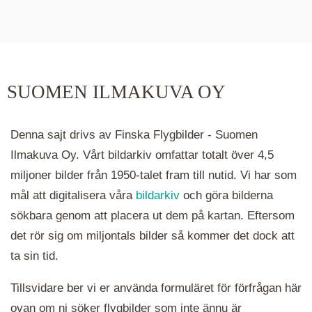
De runda färgade klustren du ser på kartan visar
hur många serier det finns i området. Klickar du
på ett kluster kommer du närmare för varje
klick. Du kan också zooma in och ut genom att
SUOMEN ILMAKUVA OY
hålla ned ctrl-tangenten och scrolla.
Denna sajt drivs av Finska Flygbilder - Suomen
Ilmakuva Oy. Vårt bildarkiv omfattar totalt över 4,5
miljoner bilder från 1950-talet fram till nutid. Vi har som
mål att digitalisera våra
bildarkiv
och göra bilderna
sökbara genom att placera ut dem på kartan. Eftersom
det rör sig om miljontals bilder så kommer det dock att
ta sin tid.
Tillsvidare ber vi er använda formuläret för förfrågan här
ovan om ni söker flygbilder som inte ännu är