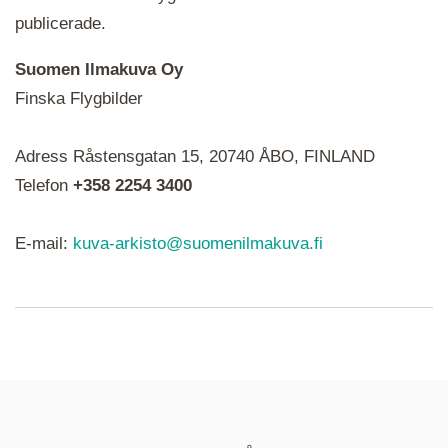
publicerade.
Suomen Ilmakuva Oy
Finska Flygbilder
När du ser röda, gröna, blåa, gula eller lila mapp-
Adress Råstensgatan 15, 20740 ÅBO, FINLAND
ikoner är det en serie i varje. Utplacerade bilder
syns som nålar istället.
Telefon
+358 2254 3400
E-mail:
kuva-arkisto@suomenilmakuva.fi