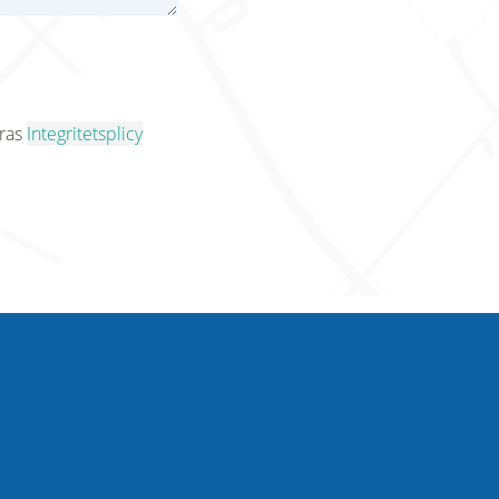
eras
Integritetsplicy