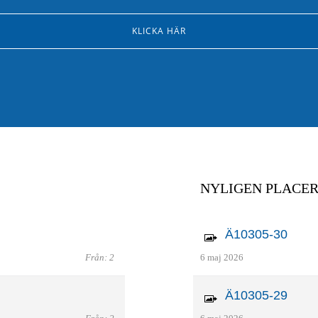
KLICKA HÄR
NYLIGEN PLACE
Ä10305-30
Från: 2
6 maj 2026
Ä10305-29