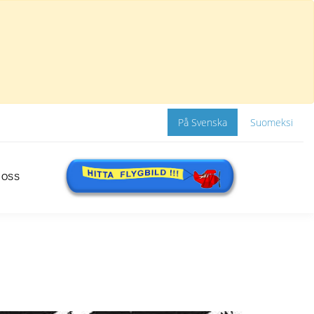
På Svenska
Suomeksi
 OSS