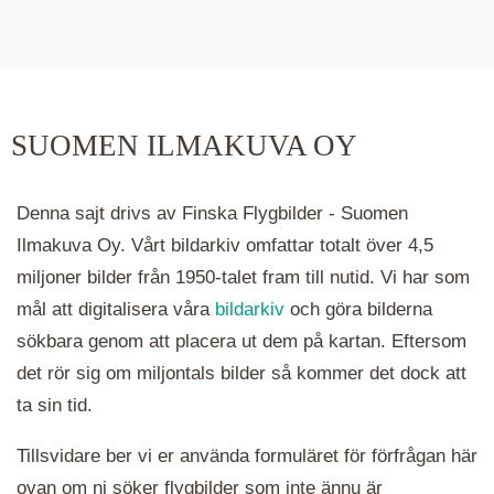
De runda färgade klustren du ser på kartan visar
hur många serier det finns i området. Klickar du
på ett kluster kommer du närmare för varje
klick. Du kan också zooma in och ut genom att
SUOMEN ILMAKUVA OY
hålla ned ctrl-tangenten och scrolla.
Denna sajt drivs av Finska Flygbilder - Suomen
Ilmakuva Oy. Vårt bildarkiv omfattar totalt över 4,5
miljoner bilder från 1950-talet fram till nutid. Vi har som
mål att digitalisera våra
bildarkiv
och göra bilderna
sökbara genom att placera ut dem på kartan. Eftersom
det rör sig om miljontals bilder så kommer det dock att
ta sin tid.
Tillsvidare ber vi er använda formuläret för förfrågan här
ovan om ni söker flygbilder som inte ännu är