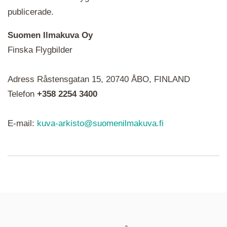
publicerade.
Suomen Ilmakuva Oy
Finska Flygbilder
När du ser röda, gröna, blåa, gula eller lila mapp-
Adress Råstensgatan 15, 20740 ÅBO, FINLAND
ikoner är det en serie i varje. Utplacerade bilder
syns som nålar istället.
Telefon
+358 2254 3400
E-mail:
kuva-arkisto@suomenilmakuva.fi