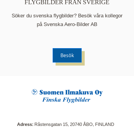
FLYGBILDER FRÅN SVERIGE
Söker du svenska flygbilder? Besök våra kollegor
på Svenska Aero-Bilder AB
Besök
När du klickar på en serie så öppnas en ny flik.
Här visas en karta över bilder med kända
adresser i serien. Nedanför kartan hittar du alla
bilder som ingår i serien.
Adress
Råstensgatan 15, 20740 ÅBO, FINLAND