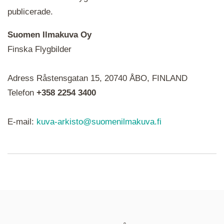
publicerade.
Suomen Ilmakuva Oy
Finska Flygbilder
När du ser röda, gröna, blåa, gula eller lila mapp-
Adress Råstensgatan 15, 20740 ÅBO, FINLAND
ikoner är det en serie i varje. Utplacerade bilder
syns som nålar istället.
Telefon
+358 2254 3400
E-mail:
kuva-arkisto@suomenilmakuva.fi