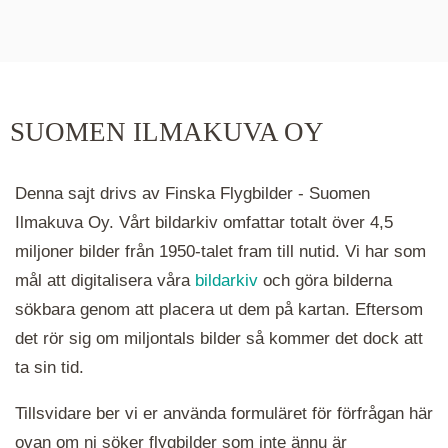
De runda färgade klustren du ser på kartan visar
hur många serier det finns i området. Klickar du
på ett kluster kommer du närmare för varje
klick. Du kan också zooma in och ut genom att
SUOMEN ILMAKUVA OY
hålla ned ctrl-tangenten och scrolla.
Denna sajt drivs av Finska Flygbilder - Suomen
Ilmakuva Oy. Vårt bildarkiv omfattar totalt över 4,5
miljoner bilder från 1950-talet fram till nutid. Vi har som
mål att digitalisera våra
bildarkiv
och göra bilderna
sökbara genom att placera ut dem på kartan. Eftersom
det rör sig om miljontals bilder så kommer det dock att
ta sin tid.
Tillsvidare ber vi er använda formuläret för förfrågan här
ovan om ni söker flygbilder som inte ännu är