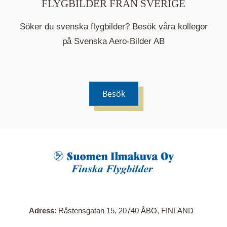
FLYGBILDER FRÅN SVERIGE
Söker du svenska flygbilder? Besök våra kollegor
på Svenska Aero-Bilder AB
Besök
När du klickar på en serie så öppnas en ny flik.
Här visas en karta över bilder med kända
adresser i serien. Nedanför kartan hittar du alla
bilder som ingår i serien.
Adress
Råstensgatan 15, 20740 ÅBO, FINLAND