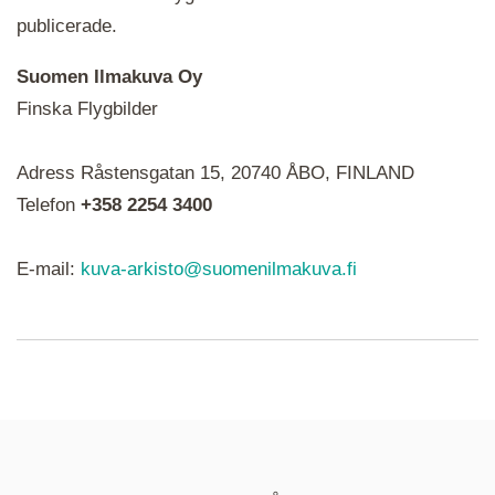
publicerade.
Suomen Ilmakuva Oy
Finska Flygbilder
När du ser röda, gröna, blåa, gula eller lila mapp-
Adress Råstensgatan 15, 20740 ÅBO, FINLAND
ikoner är det en serie i varje. Utplacerade bilder
syns som nålar istället.
Telefon
+358 2254 3400
E-mail:
kuva-arkisto@suomenilmakuva.fi