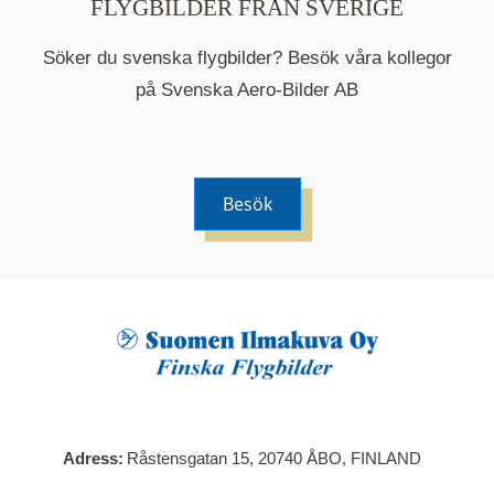
FLYGBILDER FRÅN SVERIGE
Söker du svenska flygbilder? Besök våra kollegor
på Svenska Aero-Bilder AB
Besök
När du klickar på en serie så öppnas en ny flik.
Här visas en karta över bilder med kända
adresser i serien. Nedanför kartan hittar du alla
bilder som ingår i serien.
Adress
Råstensgatan 15, 20740 ÅBO, FINLAND