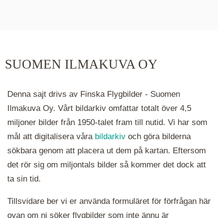
De runda färgade klustren du ser på kartan visar
hur många serier det finns i området. Klickar du
på ett kluster kommer du närmare för varje
klick. Du kan också zooma in och ut genom att
SUOMEN ILMAKUVA OY
hålla ned ctrl-tangenten och scrolla.
Denna sajt drivs av Finska Flygbilder - Suomen
Ilmakuva Oy. Vårt bildarkiv omfattar totalt över 4,5
miljoner bilder från 1950-talet fram till nutid. Vi har som
mål att digitalisera våra
bildarkiv
och göra bilderna
sökbara genom att placera ut dem på kartan. Eftersom
det rör sig om miljontals bilder så kommer det dock att
ta sin tid.
Tillsvidare ber vi er använda formuläret för förfrågan här
ovan om ni söker flygbilder som inte ännu är