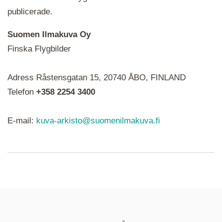
publicerade.
Suomen Ilmakuva Oy
Finska Flygbilder
När du ser röda, gröna, blåa, gula eller lila mapp-
Adress Råstensgatan 15, 20740 ÅBO, FINLAND
ikoner är det en serie i varje. Utplacerade bilder
syns som nålar istället.
Telefon
+358 2254 3400
E-mail:
kuva-arkisto@suomenilmakuva.fi