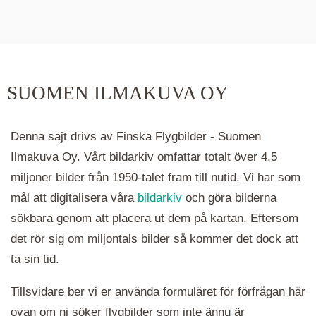
De runda färgade klustren du ser på kartan visar
hur många serier det finns i området. Klickar du
på ett kluster kommer du närmare för varje
klick. Du kan också zooma in och ut genom att
SUOMEN ILMAKUVA OY
hålla ned ctrl-tangenten och scrolla.
Denna sajt drivs av Finska Flygbilder - Suomen
Ilmakuva Oy. Vårt bildarkiv omfattar totalt över 4,5
miljoner bilder från 1950-talet fram till nutid. Vi har som
mål att digitalisera våra
bildarkiv
och göra bilderna
sökbara genom att placera ut dem på kartan. Eftersom
det rör sig om miljontals bilder så kommer det dock att
ta sin tid.
Tillsvidare ber vi er använda formuläret för förfrågan här
ovan om ni söker flygbilder som inte ännu är