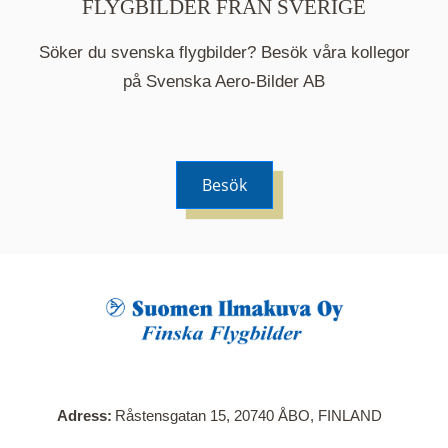
FLYGBILDER FRÅN SVERIGE
Söker du svenska flygbilder? Besök våra kollegor
på Svenska Aero-Bilder AB
Besök
När du klickar på en serie så öppnas en ny flik.
Här visas en karta över bilder med kända
adresser i serien. Nedanför kartan hittar du alla
bilder som ingår i serien.
Adress
Råstensgatan 15, 20740 ÅBO, FINLAND