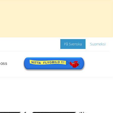
På Svenska
Suomeksi
 OSS