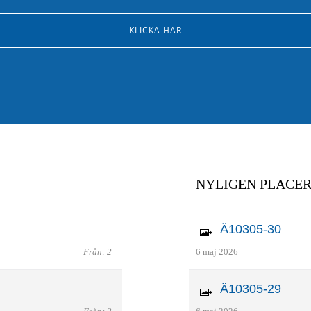
KLICKA HÄR
NYLIGEN PLACE
Ä10305-30
Från: 2
6 maj 2026
Ä10305-29