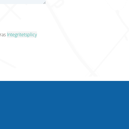
eras
Integritetsplicy