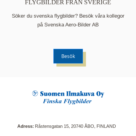
FLYGBILDER FRÅN SVERIGE
Söker du svenska flygbilder? Besök våra kollegor
på Svenska Aero-Bilder AB
Besök
När du klickar på en serie så öppnas en ny flik.
Här visas en karta över bilder med kända
adresser i serien. Nedanför kartan hittar du alla
bilder som ingår i serien.
Adress
Råstensgatan 15, 20740 ÅBO, FINLAND