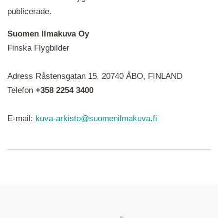
publicerade.
Suomen Ilmakuva Oy
Finska Flygbilder
När du ser röda, gröna, blåa, gula eller lila mapp-
Adress Råstensgatan 15, 20740 ÅBO, FINLAND
ikoner är det en serie i varje. Utplacerade bilder
syns som nålar istället.
Telefon
+358 2254 3400
E-mail:
kuva-arkisto@suomenilmakuva.fi