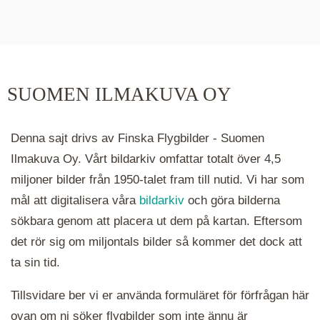
De runda färgade klustren du ser på kartan visar
hur många serier det finns i området. Klickar du
på ett kluster kommer du närmare för varje
klick. Du kan också zooma in och ut genom att
SUOMEN ILMAKUVA OY
hålla ned ctrl-tangenten och scrolla.
Denna sajt drivs av Finska Flygbilder - Suomen
Ilmakuva Oy. Vårt bildarkiv omfattar totalt över 4,5
miljoner bilder från 1950-talet fram till nutid. Vi har som
mål att digitalisera våra
bildarkiv
och göra bilderna
sökbara genom att placera ut dem på kartan. Eftersom
det rör sig om miljontals bilder så kommer det dock att
ta sin tid.
Tillsvidare ber vi er använda formuläret för förfrågan här
ovan om ni söker flygbilder som inte ännu är