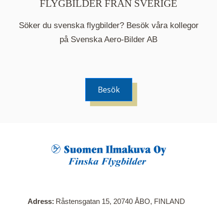
FLYGBILDER FRÅN SVERIGE
Söker du svenska flygbilder? Besök våra kollegor
på Svenska Aero-Bilder AB
Besök
När du klickar på en serie så öppnas en ny flik.
Här visas en karta över bilder med kända
adresser i serien. Nedanför kartan hittar du alla
bilder som ingår i serien.
Adress
Råstensgatan 15, 20740 ÅBO, FINLAND