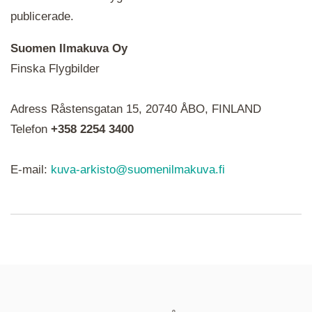
publicerade.
Suomen Ilmakuva Oy
Finska Flygbilder
När du ser röda, gröna, blåa, gula eller lila mapp-
Adress Råstensgatan 15, 20740 ÅBO, FINLAND
ikoner är det en serie i varje. Utplacerade bilder
syns som nålar istället.
Telefon
+358 2254 3400
E-mail:
kuva-arkisto@suomenilmakuva.fi