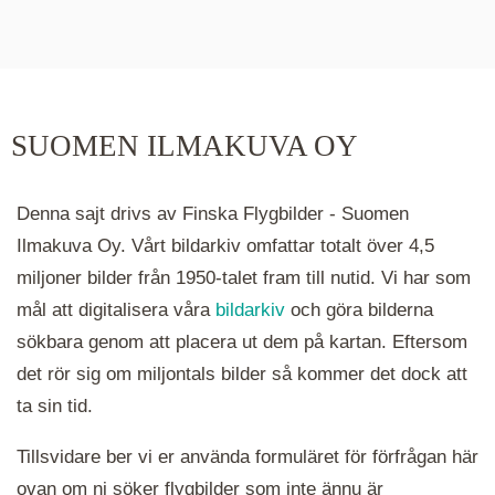
De runda färgade klustren du ser på kartan visar
hur många serier det finns i området. Klickar du
på ett kluster kommer du närmare för varje
klick. Du kan också zooma in och ut genom att
SUOMEN ILMAKUVA OY
hålla ned ctrl-tangenten och scrolla.
Denna sajt drivs av Finska Flygbilder - Suomen
Ilmakuva Oy. Vårt bildarkiv omfattar totalt över 4,5
miljoner bilder från 1950-talet fram till nutid. Vi har som
mål att digitalisera våra
bildarkiv
och göra bilderna
sökbara genom att placera ut dem på kartan. Eftersom
det rör sig om miljontals bilder så kommer det dock att
ta sin tid.
Tillsvidare ber vi er använda formuläret för förfrågan här
ovan om ni söker flygbilder som inte ännu är