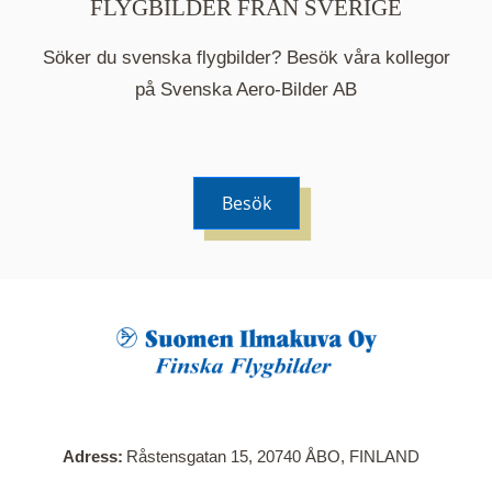
FLYGBILDER FRÅN SVERIGE
Söker du svenska flygbilder? Besök våra kollegor
på Svenska Aero-Bilder AB
Besök
När du klickar på en serie så öppnas en ny flik.
Här visas en karta över bilder med kända
adresser i serien. Nedanför kartan hittar du alla
bilder som ingår i serien.
Adress
Råstensgatan 15, 20740 ÅBO, FINLAND