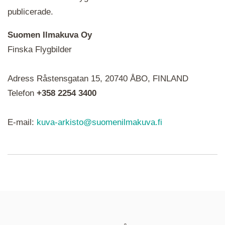
publicerade.
Suomen Ilmakuva Oy
Finska Flygbilder
När du ser röda, gröna, blåa, gula eller lila mapp-
Adress Råstensgatan 15, 20740 ÅBO, FINLAND
ikoner är det en serie i varje. Utplacerade bilder
syns som nålar istället.
Telefon
+358 2254 3400
E-mail:
kuva-arkisto@suomenilmakuva.fi